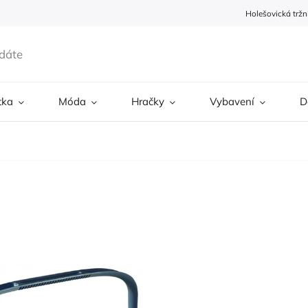
Holešovická tržn
tka
Móda
Hračky
Vybavení
D