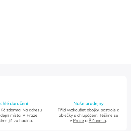
chlé doručení
Naše prodejny
Kč zdarma. Na adresu
Přijď vyzkoušet obojky, postroje a
dejní místa. V Praze
oblečky s chlupáčem. Těšíme se
íme již za hodinu.
v
Praze
a
Říčanech
.