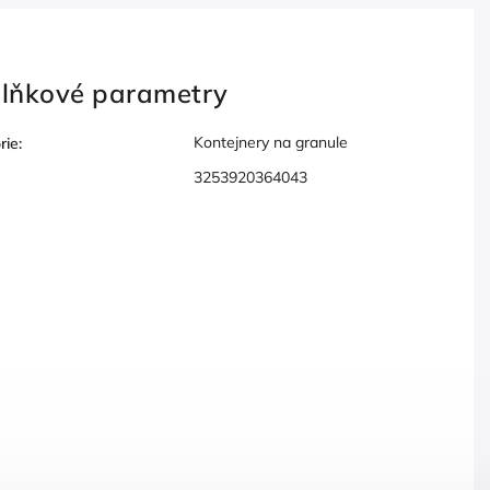
lňkové parametry
Kontejnery na granule
rie
:
3253920364043