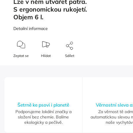
Lze v něm utvářet patra.
S ergonomickou rukojetí.
Objem 6 l.
Detailní informace
Zeptat se
Hlídat
Sdílet
Šetrně ke psovi i planetě
Věrnostní sleva 
Podporujeme lokální značky a
Za věrnost tě od
složení bez chemie. Balíme
automatickou slevou 
ekologicky a pečlivě.
naše vychytáv