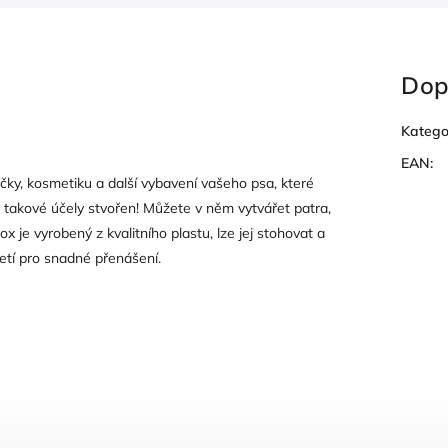
Dop
Katego
EAN
:
ačky, kosmetiku a další vybavení vašeho psa, které
o takové účely stvořen! Můžete v něm vytvářet patra,
x je vyrobený z kvalitního plastu, lze jej stohovat a
etí pro snadné přenášení.