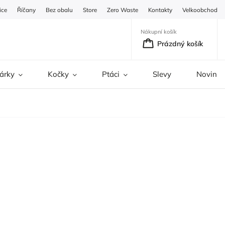
ice
Říčany
Bez obalu
Store
Zero Waste
Kontakty
Velkoobchod
Nákupní košík
Prázdný košík
árky
Kočky
Ptáci
Slevy
Novinky