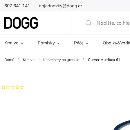
607 641 141
objednavky@dogg.cz
Krmivo
Pamlsky
Péče
Obojky&Vodí
Domů
/
Krmivo
/
Kontejnery na granule
/
Curver Multibox 6 l
Značka:
Curver
Neohodnoceno