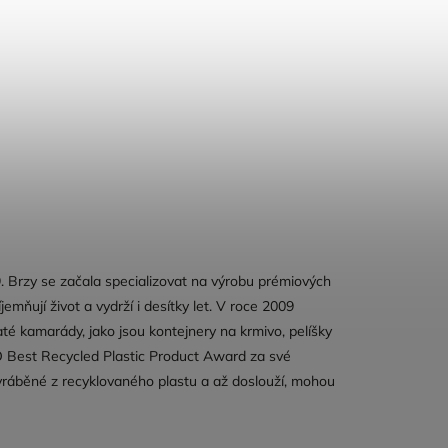
. Brzy se začala specializovat na výrobu prémiových
mňují život a vydrží i desítky let. V roce 2009
té kamarády, jako jsou kontejnery na krmivo, pelíšky
RO Best Recycled Plastic Product Award za své
vyráběné z recyklovaného plastu a až doslouží, mohou