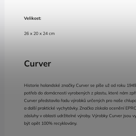
Velikost:
26 x 20 x 24 cm
Curver
Historie holandské značky Curver se píše už od roku 1949
potřeb do domácnosti vyrobených z plastu, které nám zpříje
Curver představila řadu výrobků určených pro naše chlupa
a další praktické vychytávky. Značka získala ocenění EP
zásluhy v oblasti udržitelné výroby. Výrobky Curver jsou 
být opět 100% recyklovány.