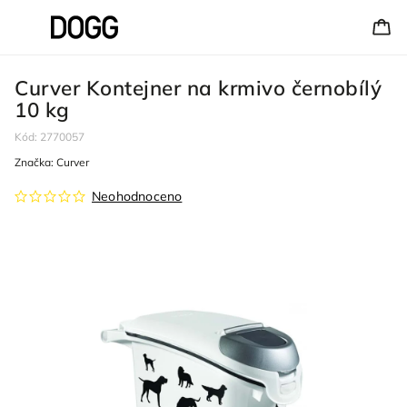
Curver Kontejner na krmivo černobílý
10 kg
Kód:
2770057
Značka:
Curver
Neohodnoceno