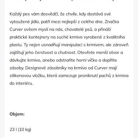
Každý pes vám dosvědčí, že chvíle, kdy dostává své
vytoužené jídlo, patří mezi nejlepší z celého dne. Značka
Curver ovšem myslí na nás, chovatelé psů, a přináší
praktické kontejnery na suché krmivo vyrobené z kvalitního
plastu. Ty nejen usnadňují manipulaci s krmivem, ale zároveň
zajišťují jeho čerstvost a chutnost. Otevřete menší otvor a
dávkujte krmivo, anebo odstraňte horní víčko a doplňte
zásoby. Designové zásobníky na krmivo od Curver mají
silikonovou vložku, která zamezuje proniknutí pachů z krmiva
do interiéru.
Objem:
23 l (10 kg)