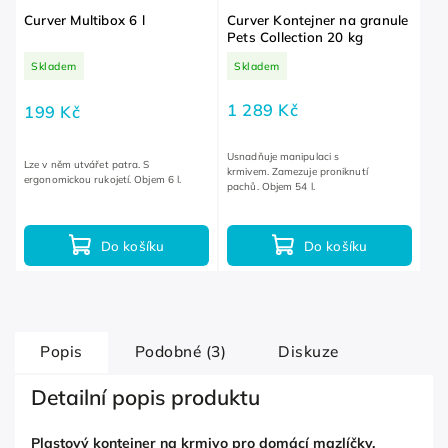
Curver Multibox 6 l
Curver Kontejner na granule
Pets Collection 20 kg
Skladem
Skladem
1 289 Kč
199 Kč
Usnadňuje manipulaci s
Lze v něm utvářet patra. S
krmivem. Zamezuje proniknutí
ergonomickou rukojetí. Objem 6 l.
pachů. Objem 54 l.
Do košíku
Do košíku
Popis
Podobné (3)
Diskuze
Detailní popis produktu
Plastový kontejner na krmivo pro domácí mazlíčky.