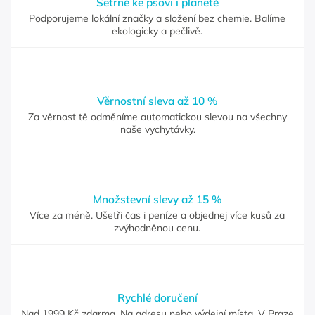
Šetrně ke psovi i planetě
Podporujeme lokální značky a složení bez chemie. Balíme
ekologicky a pečlivě.
Věrnostní sleva až 10 %
Za věrnost tě odměníme automatickou slevou na všechny
naše vychytávky.
Množstevní slevy až 15 %
Více za méně. Ušetři čas i peníze a objednej více kusů za
zvýhodněnou cenu.
Rychlé doručení
Nad 1999 Kč zdarma. Na adresu nebo výdejní místa. V Praze