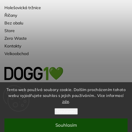
Holešovická tržnice
Říčany
Bez obalu
Store
Zero Waste
Kontakty
Velkoobchod
Kvalitní a ♻️eko chovatelské potřeby pro
Tento web používá soubory cookie. Dalším procházením tohoto
webu vyjadřujete souhlas s jejich používáním.. Více informací
psy. Už 10 let
zde
.
Nastavení
Souhlasím