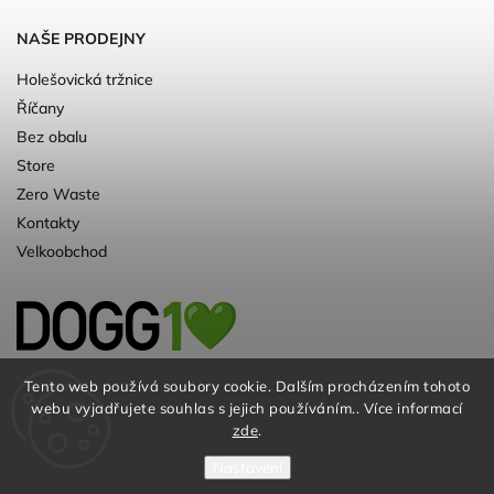
NAŠE PRODEJNY
Holešovická tržnice
Říčany
Bez obalu
Store
Zero Waste
Kontakty
Velkoobchod
Kvalitní a ♻️eko chovatelské potřeby pro
Tento web používá soubory cookie. Dalším procházením tohoto
webu vyjadřujete souhlas s jejich používáním.. Více informací
psy. Už 10 let
zde
.
Nastavení