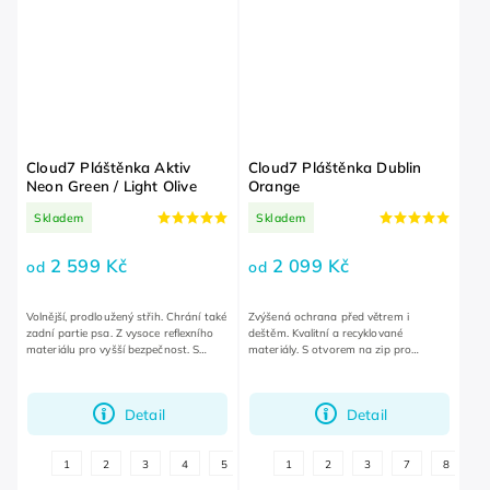
Cloud7 Pláštěnka Aktiv
Cloud7 Pláštěnka Dublin
Neon Green / Light Olive
Orange
Skladem
Skladem
2 599 Kč
2 099 Kč
od
od
Volnější, prodloužený střih. Chrání také
Zvýšená ochrana před větrem i
zadní partie psa. Z vysoce reflexního
deštěm. Kvalitní a recyklované
materiálu pro vyšší bezpečnost. S
materiály. S otvorem na zip pro
voděodolným otvorem na zip pro
připnutí postroje.
připnutí postroje.
Detail
Detail
1
2
3
4
5
6
1
7
2
8
3
9
7
10
8
11
1