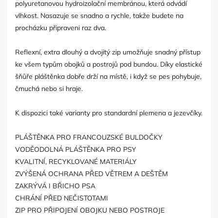
polyuretanovou hydroizolační membránou, která odvádí
vlhkost. Nasazuje se snadno a rychle, takže budete na
procházku připraveni raz dva.
Reflexní, extra dlouhý a dvojitý zip umožňuje snadný přístup
ke všem typům obojků a postrojů pod bundou. Díky elastické
šňůře pláštěnka dobře drží na místě, i když se pes pohybuje,
čmuchá nebo si hraje.
K dispozici také varianty pro standardní plemena a jezevčíky.
PLÁŠTĚNKA PRO FRANCOUZSKÉ BULDOČKY
VODĚODOLNÁ PLÁŠTĚNKA PRO PSY
KVALITNÍ, RECYKLOVANÉ MATERIÁLY
ZVÝŠENÁ OCHRANA PŘED VĚTREM A DEŠTĚM
ZAKRÝVÁ I BŘICHO PSA
CHRÁNÍ PŘED NEČISTOTAMI
ZIP PRO PŘIPOJENÍ OBOJKU NEBO POSTROJE