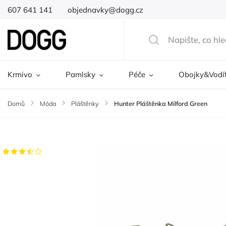
607 641 141
objednavky@dogg.cz
Krmivo
Pamlsky
Péče
Obojky&Vodí
Domů
/
Móda
/
Pláštěnky
/
Hunter Pláštěnka Milford Green
Značka:
Hunter
21 hodnocení