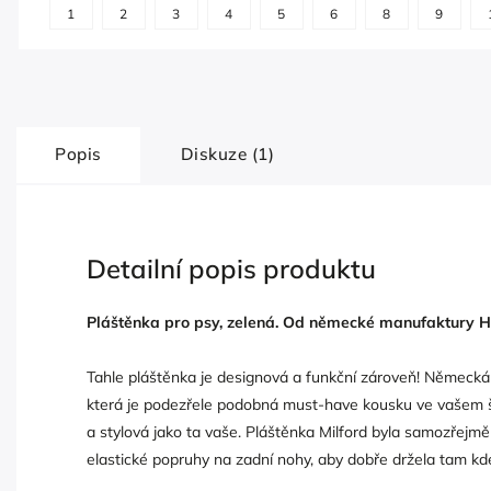
1
2
3
4
5
6
8
9
Popis
Diskuze (1)
Detailní popis produktu
Pláštěnka pro psy, zelená. Od německé manufaktury H
Tahle pláštěnka je designová a funkční zároveň! Německá 
která je podezřele podobná must-have kousku ve vašem ša
a stylová jako ta vaše. Pláštěnka Milford byla samozřejm
elastické popruhy na zadní nohy, aby dobře držela tam kde