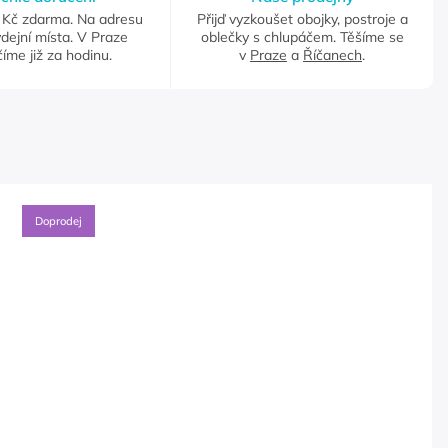
Kč zdarma. Na adresu
Přijď vyzkoušet obojky, postroje a
dejní místa. V Praze
oblečky s chlupáčem. Těšíme se
íme již za hodinu.
v
Praze
a
Říčanech
.
Doprodej