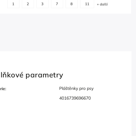
+
10
11
12
1
2
3
7
8
11
+ další
další
lňkové parametry
Pláštěnky pro psy
rie
:
4016739696670