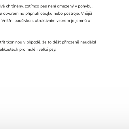
livě chráněny, zatímco pes není omezený v pohybu.
 S otvorem na připnutí obojku nebo postroje. Vnější
Vnitřní podšívka s atraktivním vzorem je jemná a
třít tkaninou v případě, že to déšť přirozeně neudělal
elikostech pro malé i velké psy.