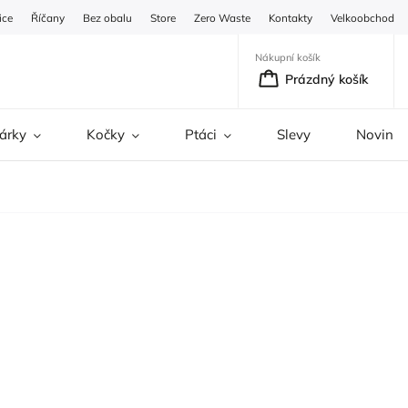
ice
Říčany
Bez obalu
Store
Zero Waste
Kontakty
Velkoobchod
Nákupní košík
Prázdný košík
árky
Kočky
Ptáci
Slevy
Novinky