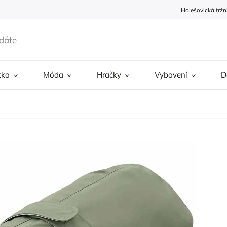
Holešovická tržn
tka
Móda
Hračky
Vybavení
D