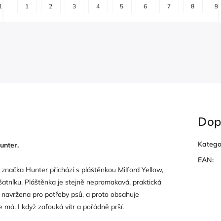
+
10
1
11
2
12
3
4
5
6
7
8
9
další
Dop
Katego
unter.
EAN
:
značka Hunter přichází s pláštěnkou Milford Yellow,
tníku. Pláštěnka je stejně nepromakavá, praktická
ě navržena pro potřeby psů, a proto obsahuje
 má. I když zafouká vítr a pořádně prší.