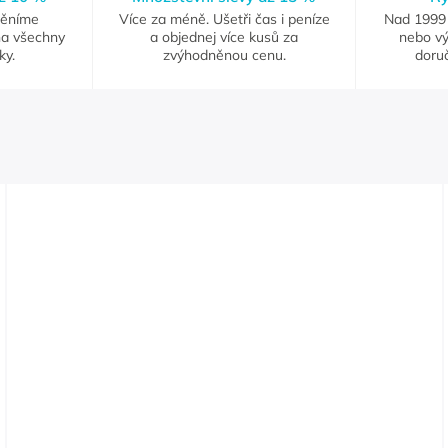
měníme
Více za méně. Ušetři čas i peníze
Nad 1999 
na všechny
a objednej více kusů za
nebo vý
ky.
zvýhodněnou cenu.
doruč