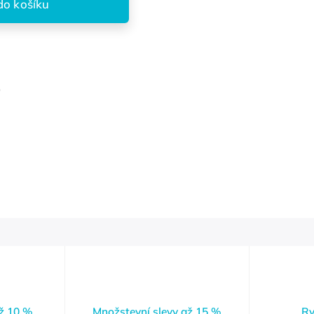
do košíku
.
až 10 %
Množstevní slevy až 15 %
Ry