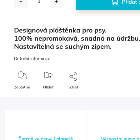
Přidat 
Designová pláštěnka pro psy.
100% nepromokavá, snadná na údržbu
Nastavitelná se suchým zipem.
Detailní informace
Zeptat se
Hlídat
Sdílet
Šetrně ke psovi i planetě
Věrnostní sleva 