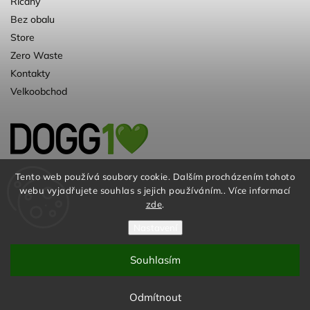
Říčany
Bez obalu
Store
Zero Waste
Kontakty
Velkoobchod
Kvalitní a ♻️eko chovatelské potřeby pro
Tento web používá soubory cookie. Dalším procházením tohoto
webu vyjadřujete souhlas s jejich používáním.. Více informací
psy. Už 10 let
zde
.
Nastavení
Souhlasím
© DOGG.CZ s.r.o. 2026
Odmítnout
Vytvořil
Shoptet