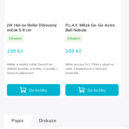
JW Hol-ee Roller Děrovaný
P.L.A.Y. Míček Go-Go Astro
míček S 8 cm
Ball Nebula
Skladem
Skladem
199 Kč
269 Kč
Měkký a odolný míček. Dovnitř lze
Míček pro psy 2v1. Píská a plavě na
vkládat pamlsky a hračky. V prodeji v
vodě. Z bezpečných a šetrných
různých velikostech.
materiálů.
Do košíku
Do košíku
Popis
Diskuze