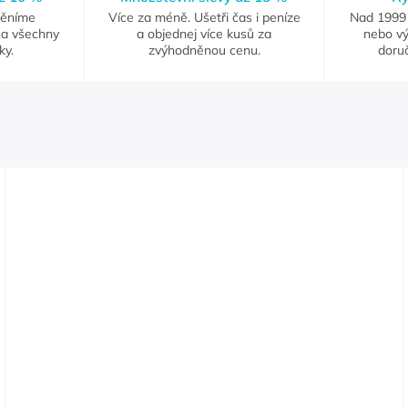
měníme
Více za méně. Ušetři čas i peníze
Nad 1999 
na všechny
a objednej více kusů za
nebo vý
ky.
zvýhodněnou cenu.
doruč