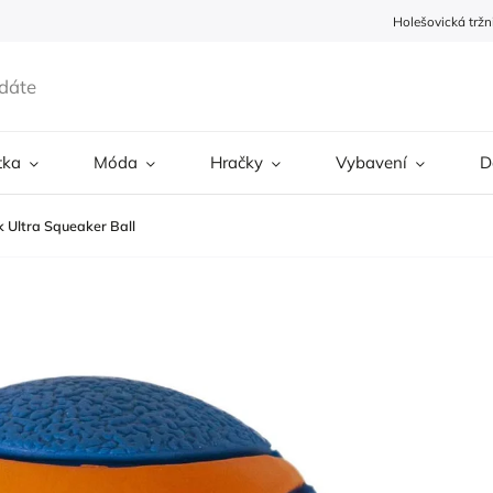
Holešovická tržn
tka
Móda
Hračky
Vybavení
D
k Ultra Squeaker Ball