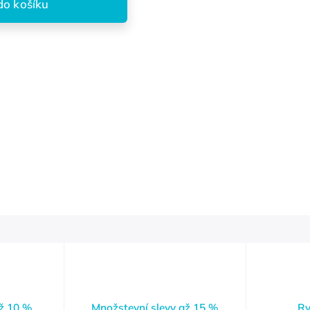
do košíku
až 10 %
Množstevní slevy až 15 %
Ry