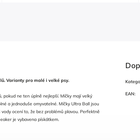
Dop
ů. Varianty pro malé i velké psy.
Katego
EAN
:
ů, pokud ne ten úplně nejlepší. Míčky mají velký
olné a jednoduše omyvatelné. Míčky Ultra Ball jsou
i vody ocení to, že bez problémů plavou. Perfektně
ueaker je vybavena pískátkem.