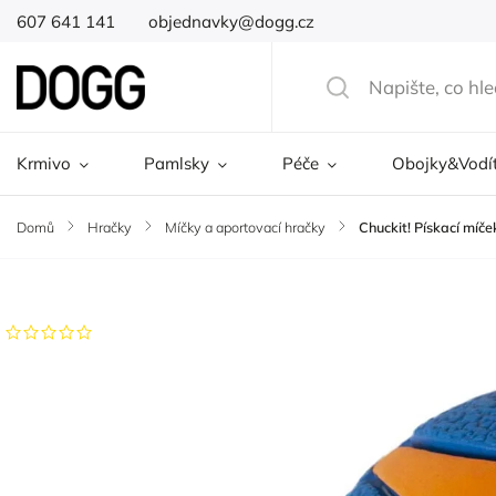
607 641 141
objednavky@dogg.cz
Krmivo
Pamlsky
Péče
Obojky&Vodí
Domů
/
Hračky
/
Míčky a aportovací hračky
/
Chuckit! Pískací míče
Značka:
Chuckit!
Neohodnoceno