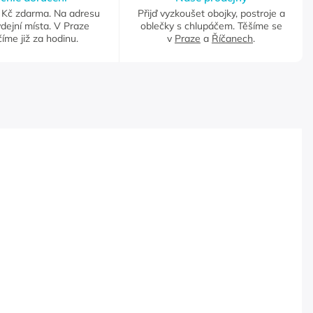
Kč zdarma. Na adresu
Přijď vyzkoušet obojky, postroje a
dejní místa. V Praze
oblečky s chlupáčem. Těšíme se
íme již za hodinu.
v
Praze
a
Říčanech
.