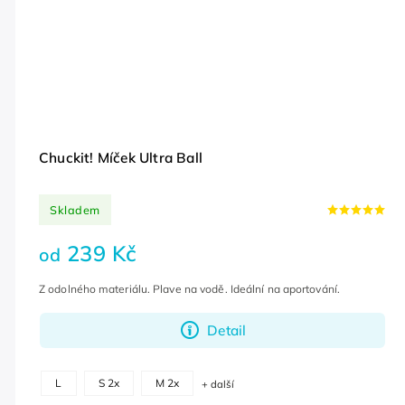
Chuckit! Míček Ultra Ball
Skladem
239 Kč
od
Z odolného materiálu. Plave na vodě. Ideální na aportování.
Detail
L
S 2x
M 2x
+ další