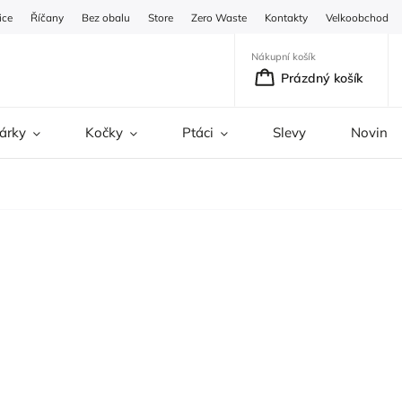
ice
Říčany
Bez obalu
Store
Zero Waste
Kontakty
Velkoobchod
Nákupní košík
Prázdný košík
árky
Kočky
Ptáci
Slevy
Novinky