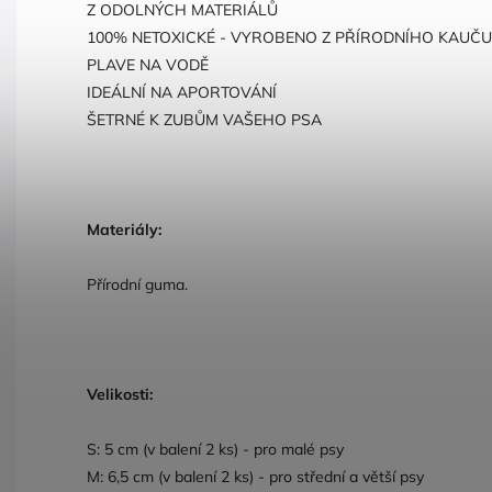
Z ODOLNÝCH MATERIÁLŮ
100% NETOXICKÉ - VYROBENO Z PŘÍRODNÍHO KAUČ
PLAVE NA VODĚ
IDEÁLNÍ NA APORTOVÁNÍ
ŠETRNÉ K ZUBŮM VAŠEHO PSA
Materiály:
Přírodní guma.
Velikosti:
S: 5 cm (v balení 2 ks) - pro malé psy
M: 6,5 cm (v balení 2 ks) - pro střední a větší psy