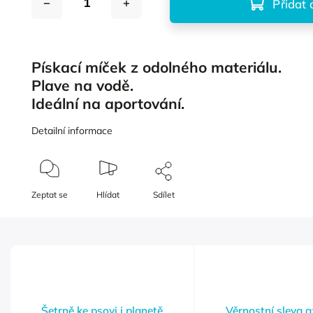
Přidat 
Pískací míček z odolného materiálu.
Plave na vodě.
Ideální na aportování.
Detailní informace
Zeptat se
Hlídat
Sdílet
Šetrně ke psovi i planetě
Věrnostní sleva 