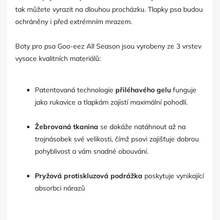
tak můžete vyrazit na dlouhou procházku. Tlapky psa budou
ochráněny i před extrémním mrazem.
Boty pro psa Goo-eez All Season jsou vyrobeny ze 3 vrstev
vysoce kvalitních materiálů:
Patentovaná technologie
přiléhavého gelu
funguje
jako rukavice a tlapkám zajistí maximální pohodlí.
Žebrovaná tkanina
se dokáže natáhnout až na
trojnásobek své velikosti, čímž psovi zajišťuje dobrou
pohyblivost a vám snadné obouvání.
Pryžová protiskluzová podrážka
poskytuje vynikající
absorbci nárazů