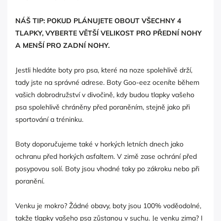
NÁŠ TIP: POKUD PLÁNUJETE OBOUT VŠECHNY 4
TLAPKY, VYBERTE VĚTŠÍ VELIKOST PRO PŘEDNÍ NOHY
A MENŠÍ PRO ZADNÍ NOHY.
Jestli hledáte boty pro psa, které na noze spolehlivě drží,
tady jste na správné adrese. Boty Goo-eez oceníte během
vašich dobrodružství v divočině, kdy budou tlapky vašeho
psa spolehlivě chráněny před poraněním, stejně jako při
sportování a tréninku.
Boty doporučujeme také v horkých letních dnech jako
ochranu před horkých asfaltem. V zimě zase ochrání před
posypovou solí. Boty jsou vhodné taky po zákroku nebo při
poranění.
Venku je mokro? Žádné obavy, boty jsou 100% voděodolné,
takže tlapky vašeho psa zůstanou v suchu. Je venku zima? I