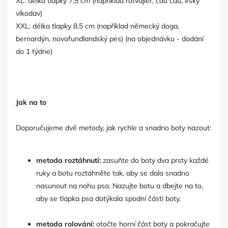
XL: délka tlapky 7,5 cm (například rotvajler, čau čau, irský
vlkodav)
XXL: délka tlapky 8,5 cm (například německý doga,
bernardýn, novofundlandský pes) (na objednávku - dodání
do 1 týdne)
Jak na to
Doporučujeme dvě metody, jak rychle a snadno boty nazout:
metoda roztáhnutí:
zasuňte do boty dva prsty každé
ruky a botu roztáhněte tak, aby se dala snadno
nasunout na nohu psa. Nazujte botu a dbejte na to,
aby se tlapka psa dotýkala spodní části boty.
metoda rolování:
otočte horní část boty a pokračujte