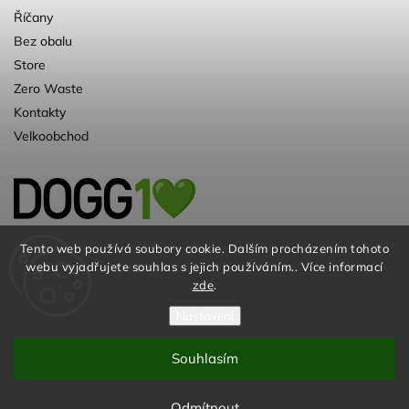
Říčany
Bez obalu
Store
Zero Waste
Kontakty
Velkoobchod
Kvalitní a ♻️eko chovatelské potřeby pro
Tento web používá soubory cookie. Dalším procházením tohoto
webu vyjadřujete souhlas s jejich používáním.. Více informací
psy. Už 10 let
zde
.
Nastavení
Souhlasím
© DOGG.CZ s.r.o. 2026
Odmítnout