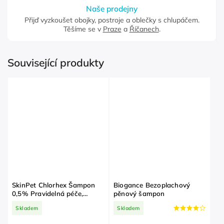
Naše prodejny
Přijď vyzkoušet obojky, postroje a oblečky s chlupáčem.
Těšíme se v
Praze
a
Říčanech
.
Související produkty
SkinPet Chlorhex Šampon
Biogance Bezoplachový
0,5% Pravidelná péče,
pěnový šampon
svědění, lupy, pro kvalitní
Skladem
Skladem
pokožku a srst, prevence