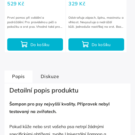
529 Kč
329 Kč
První pomoc při svědění a
Odstraňuje zápach, špínu, mastnotu a
podráždění. Pro pravidelnou péči o
vlhkost. Nevysušuje a nedráždí
pokožku a srst psa. Vhodné také pro
kůži. Jednoduše nastříkej na srst. Bez
citlivé psy.
vody a stresu.
Do košíku
Do košíku
Popis
Diskuze
Detailní popis produktu
Šampon pro psy nejvyšší kvality. Přípravek nebyl
testovaný na zvířatech.
Pokud kůže nebo srst vašeho psa netrpí žádnými
specifickými obtížemi, zvolte Univerzální šampon a