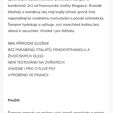
kondicionér 2v1 od francouzské značky Biogance. Brutnák
lékařský a mandlový olej mají trojitý účinek: jemně čistí,
napomáhají ke snadnému rozčesávání a působí antistaticky.
Šampon hydratuje a vyživuje, srst zanechává lesklou bez
sklonů k zacuchání. Vhodné i pro štěňata.
98% PŘÍRODNÍ SLOŽENÍ
BEZ PARABENŮ, FTALÁTŮ, FENOXYETHANOLU A
ŽIVOČIŠNÝCH OLEJŮ
NENÍ TESTOVÁNO NA ZVÍŘATECH
VHODNÉ I PRO CITLIVÉ PSY
VYROBENO VE FRANCII
Použití:
Šampon naneste na mokrou srst, jemně vmasírujte a potom