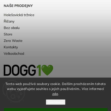
NAŠE PRODEJNY
Holešovická tržnice
Říčany
Bez obalu
Store
Zero Waste
Kontakty
Velkoobchod
Kvalitní a ♻️eko chovatelské potřeby pro
Tento web používá soubory cookie. Dalším procházením tohoto
webu vyjadřujete souhlas s jejich používáním.. Více informací
psy. Už 10 let
zde
.
Nastavení