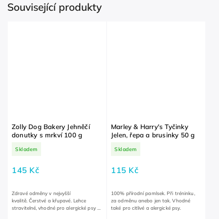
Související produkty
Zolly Dog Bakery Jehněčí
Marley & Harry's Tyčinky
donutky s mrkví 100 g
Jelen, řepa a brusinky 50 g
Skladem
Skladem
145 Kč
115 Kč
Zdravé odměny v nejvyšší
100% přírodní pamlsek. Při tréninku,
kvalitě. Čerstvé a křupavé. Lehce
za odměnu anebo jen tak. Vhodné
stravitelné, vhodné pro alergické psy a
také pro citlivé a alergické psy.
psy na dietě.