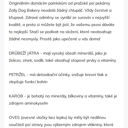
Originálním domácím pamlskům od pražské psí pekárny
Zolly Dog Bakery neodolá žádný chlupáč. Vždy čerstvé a
křupavé. Zdravé odměny se vyrábí ze surovin v nejvyšší
kvalitě, a proto si můžete být jistí, že vašemu psovi dáváte
to nejlepší. Stačí se podívat na složení, které neobsahuje
žádné nesmysly. Prostě jako upečené u vás doma!
DRŮBEŽÍ JÁTRA - mají vysoký obsah minerálů, jako je
železo, zinek, sodík, také obsahují stopové prvky a vitamíny
PETRŽEL - má detoxikační účinky, snižuje krevní tlak a
zlepšuje funkci ledvin
KAROB - je bohatý na minerály, bílkoviny a vitamíny, také je
zdrojem aminokyselin
OVES (ovesné vločky bez lepku) by měly být nedílnou
součástí psí stravy, jsou výborným zdrojem vlákniny, která