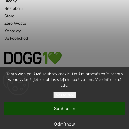
Říčany
Bez obalu
Store
Zero Waste
Kontakty
Velkoobchod
Kvalitní a ♻️eko chovatelské potřeby pro
Tento web používá soubory cookie. Dalším procházením tohoto
webu vyjadřujete souhlas s jejich používáním.. Více informací
psy. Už 10 let
zde
.
Nastavení
Souhlasím
© DOGG.CZ s.r.o. 2026
Odmítnout
Vytvořil
Shoptet