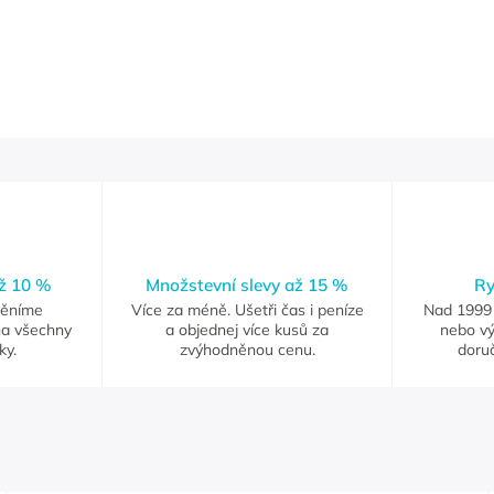
až 10 %
Množstevní slevy až 15 %
Ry
měníme
Více za méně. Ušetři čas i peníze
Nad 1999 
na všechny
a objednej více kusů za
nebo vý
ky.
zvýhodněnou cenu.
doruč