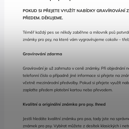
POKUD SI PŘEJETE VYUŽÍT NABÍDKY GRAVÍROVÁNÍ
PŘEDEM. DĚKUJEME.
Téměř každý pes se někdy zaběhne a milovník psů potvrdí,
známky pro psy, na které vám vygravírujeme cokoliv – třeb
Gravírování zdarma
Gravírování je už zahrnuto v ceně známky. Při objednání
telefonní číslo a případně jiné informace si přejete na zn
včetně mezinárodní předvolby. Pokud si přejete využít na
zaplaťte předem platební kartou nebo převodem.
Kvalitní a originální známka pro psy. Ihned
Jestli hledáte kvalitní známku pro psa, tady jste na správ
známek pro psy. Vybírat můžete z desítek klasických i net