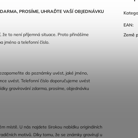
 ZDARMA, PROSÍME, UHRAĎTE VAŠÍ OBJEDNÁVKU
Katego
EAN
:
 že to není příjemná situace. Proto přinášíme
Země 
a jméno a telefonní číslo.
 nezapomeňte do poznámky uvést, jaké jméno,
ámce uvést. Telefonní číslo doporučujeme uvést
bídky gravírování zdarma, prosíme, objednávku
ném místě. U nás najdete širokou nabídku originálních
radičních motivů. Díky tomu, že se známky gravírují u