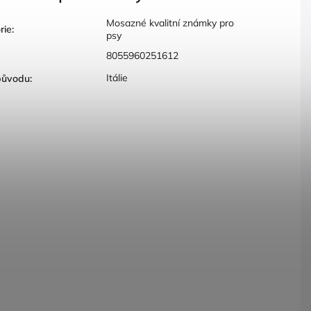
Mosazné kvalitní známky pro
rie
:
psy
8055960251612
Itálie
původu
: