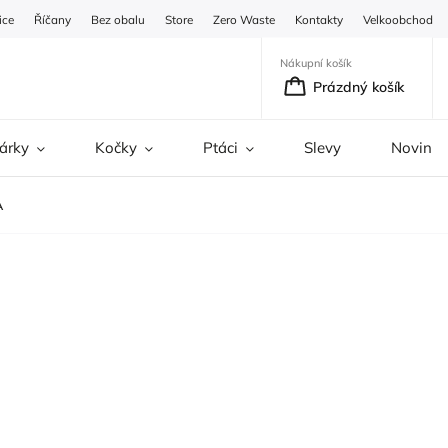
ice
Říčany
Bez obalu
Store
Zero Waste
Kontakty
Velkoobchod
Nákupní košík
Prázdný košík
árky
Kočky
Ptáci
Slevy
Novinky
A