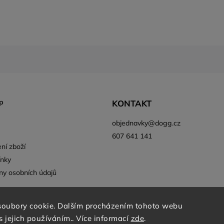
p
KONTAKT
objednavky
@
dogg.cz
607 641 141
ní zboží
nky
ny osobních údajů
soubory cookie. Dalším procházením tohoto webu
s jejich používáním.. Více informací
zde
.