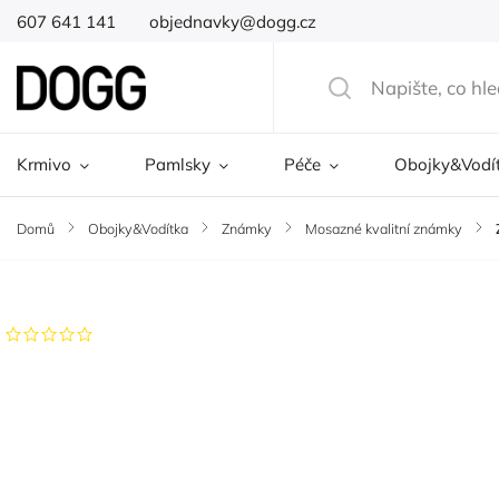
607 641 141
objednavky@dogg.cz
Krmivo
Pamlsky
Péče
Obojky&Vodí
Domů
/
Obojky&Vodítka
/
Známky
/
Mosazné kvalitní známky
/
Značka:
DOGG
Neohodnoceno