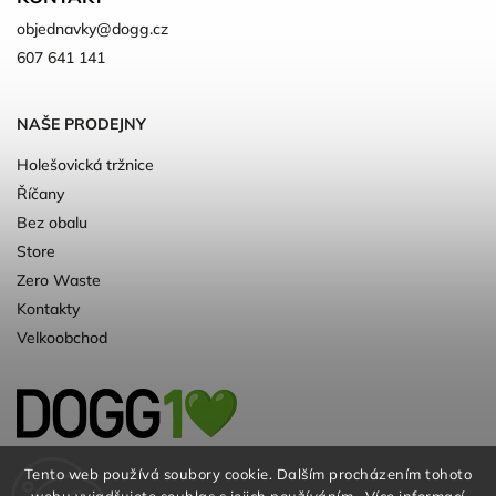
objednavky
@
dogg.cz
607 641 141
NAŠE PRODEJNY
Holešovická tržnice
Říčany
Bez obalu
Store
Zero Waste
Kontakty
Velkoobchod
Kvalitní a ♻️eko chovatelské potřeby pro
Tento web používá soubory cookie. Dalším procházením tohoto