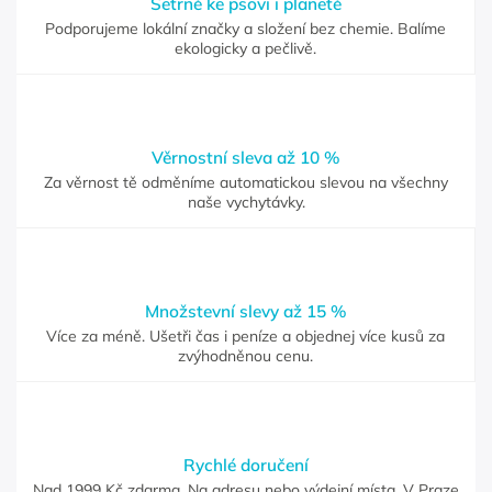
Šetrně ke psovi i planetě
Podporujeme lokální značky a složení bez chemie. Balíme
ekologicky a pečlivě.
Věrnostní sleva až 10 %
Za věrnost tě odměníme automatickou slevou na všechny
naše vychytávky.
Množstevní slevy až 15 %
Více za méně. Ušetři čas i peníze a objednej více kusů za
zvýhodněnou cenu.
Rychlé doručení
Nad 1999 Kč zdarma. Na adresu nebo výdejní místa. V Praze