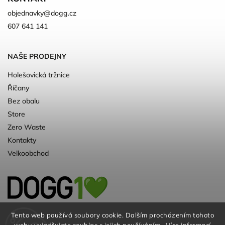
objednavky
@
dogg.cz
607 641 141
NAŠE PRODEJNY
Holešovická tržnice
Říčany
Bez obalu
Store
Zero Waste
Kontakty
Velkoobchod
Kvalitní a ♻️eko chovatelské potřeby pro
Tento web používá soubory cookie. Dalším procházením tohoto