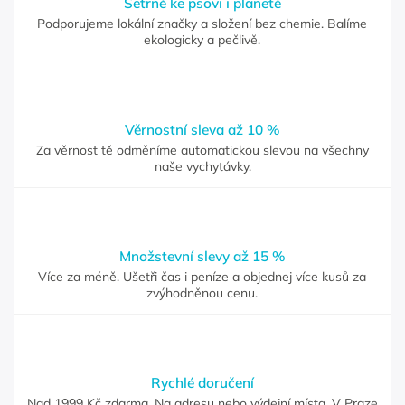
Šetrně ke psovi i planetě
Podporujeme lokální značky a složení bez chemie. Balíme
ekologicky a pečlivě.
Věrnostní sleva až 10 %
Za věrnost tě odměníme automatickou slevou na všechny
naše vychytávky.
Množstevní slevy až 15 %
Více za méně. Ušetři čas i peníze a objednej více kusů za
zvýhodněnou cenu.
Rychlé doručení
Nad 1999 Kč zdarma. Na adresu nebo výdejní místa. V Praze