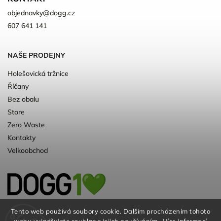
objednavky
@
dogg.cz
607 641 141
NAŠE PRODEJNY
Holešovická tržnice
Říčany
Bez obalu
Store
Zero Waste
Kontakty
Velkoobchod
Kvalitní a ♻️eko chovatelské potřeby pro
Tento web používá soubory cookie. Dalším procházením tohoto