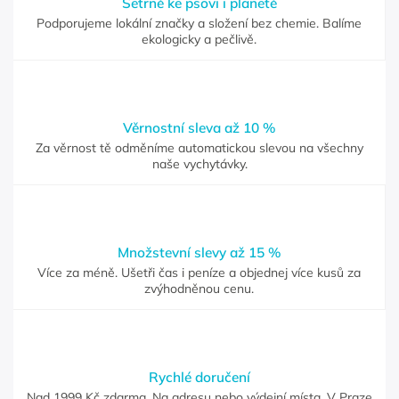
Šetrně ke psovi i planetě
Podporujeme lokální značky a složení bez chemie. Balíme
ekologicky a pečlivě.
Věrnostní sleva až 10 %
Za věrnost tě odměníme automatickou slevou na všechny
naše vychytávky.
Množstevní slevy až 15 %
Více za méně. Ušetři čas i peníze a objednej více kusů za
zvýhodněnou cenu.
Rychlé doručení
Nad 1999 Kč zdarma. Na adresu nebo výdejní místa. V Praze