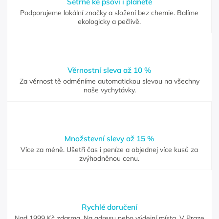
Šetrně ke psovi i planetě
Podporujeme lokální značky a složení bez chemie. Balíme
ekologicky a pečlivě.
Věrnostní sleva až 10 %
Za věrnost tě odměníme automatickou slevou na všechny
naše vychytávky.
Množstevní slevy až 15 %
Více za méně. Ušetři čas i peníze a objednej více kusů za
zvýhodněnou cenu.
Rychlé doručení
Nad 1999 Kč zdarma. Na adresu nebo výdejní místa. V Praze