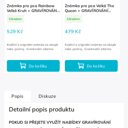
Známka pro psa Rainbow
Známka pro psa Velká The
Velká Kruh + GRAVÍROVÁNÍ
Queen + GRAVÍROVÁNÍ
ZDARMA
ZDARMA
Skladem
Skladem
529 Kč
479 Kč
Kvalitní a originální známka na obojek
Kvalitní a originální známka na obojek
nebo postroj. Gravírování zdarma.
nebo postroj. Gravírování zdarma.
Do košíku
Do košíku
Popis
Diskuze
Detailní popis produktu
POKUD SI PŘEJETE VYUŽÍT NABÍDKY GRAVÍROVÁNÍ