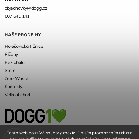
objednavky
@
dogg.cz
607 641 141
NAŠE PRODEJNY
Holešovická tržnice
Říčany
Bez obalu
Store
Zero Waste
Kontakty
Velkoobchod
Kvalitní a ♻️eko chovatelské potřeby pro
Tento web používá soubory cookie. Dalším procházením tohoto