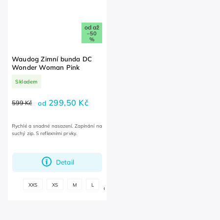
od
až
–50
%
Waudog Zimní bunda DC
Wonder Woman Pink
Skladem
299,50 Kč
599 Kč
od
Rychlé a snadné nasazení. Zapínání na
suchý zip. S reflexními prvky.
Detail
+
XXS
XS
M
L
další