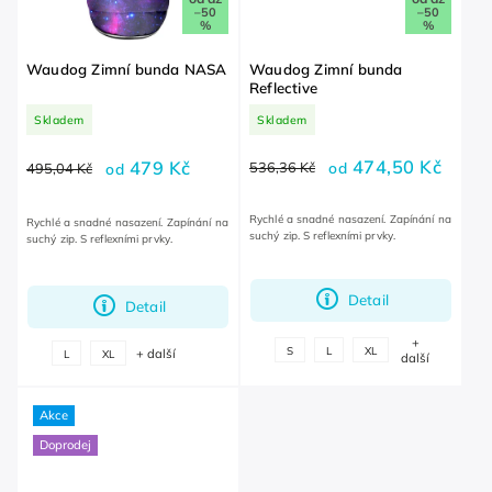
–50
–50
%
%
Waudog Zimní bunda NASA
Waudog Zimní bunda
Reflective
Skladem
Skladem
474,50 Kč
479 Kč
536,36 Kč
od
495,04 Kč
od
Rychlé a snadné nasazení. Zapínání na
Rychlé a snadné nasazení. Zapínání na
suchý zip. S reflexními prvky.
suchý zip. S reflexními prvky.
Detail
Detail
+
S
L
XL
+ další
L
XL
další
Akce
Doprodej