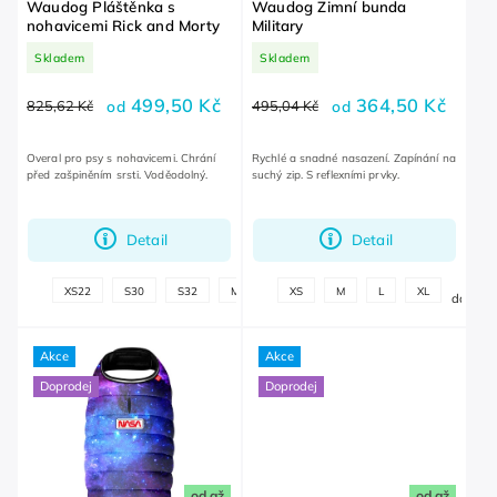
Waudog Pláštěnka s
Waudog Zimní bunda
nohavicemi Rick and Morty
Military
Skladem
Skladem
499,50 Kč
364,50 Kč
825,62 Kč
od
495,04 Kč
od
Overal pro psy s nohavicemi. Chrání
Rychlé a snadné nasazení. Zapínání na
před zašpiněním srsti. Voděodolný.
suchý zip. S reflexními prvky.
Detail
Detail
+
+
XS22
S30
S32
M35
XS
M
L
XL
další
další
Akce
Akce
Doprodej
Doprodej
od
až
od
až