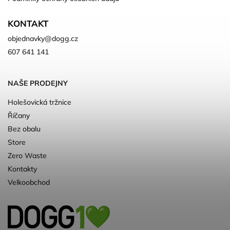
KONTAKT
objednavky
@
dogg.cz
607 641 141
NAŠE PRODEJNY
Holešovická tržnice
Říčany
Bez obalu
Store
Zero Waste
Kontakty
Velkoobchod