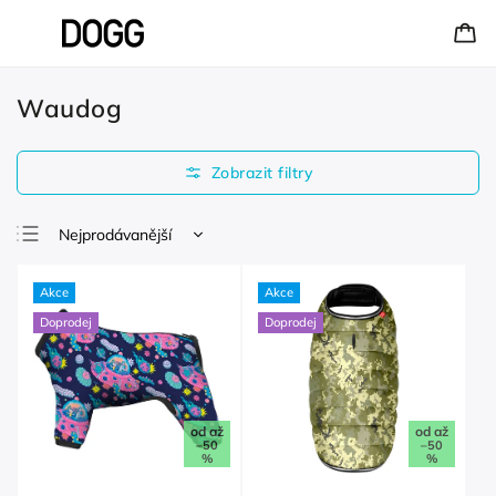
Waudog
Nejprodávanější
Nejlevnější
Akce
Akce
Nejdražší
Doprodej
Doprodej
Abecedně
od
až
od
až
–50
–50
%
%