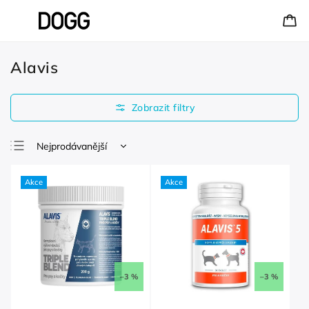
Alavis
Nejprodávanější
Nejlevnější
Akce
Akce
Nejdražší
Abecedně
–3 %
–3 %