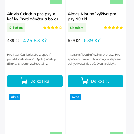
Alavis Celadrin pro psy a
Alavis Kloubní výživa pro
kočky Proti zánětu a bolesti
psy 90 tbl
60 kapslí
Skladem
Skladem
425,83 Kč
639 Kč
439 Kč
659 Kč
Proti zánětu, bolesti a zlepšení
Intenzivní kloubní výživa pro psy. Pro
pohyblivosti kloubů. Rychlý nástup
správnou funkci chrupavky a zlepšení
účinku. Snadno vstřebatelný.
pohyblivosti kloubů. Dlouhodobý
účinek.
Do košíku
Do košíku
Akce
Akce