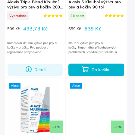
Alavis Triple Blend Kloubní
Alavis 5 Kloubní výživa pro
výživa pro psy a kočky 200
psy a kočky 90 tbl
g
Vyprodáno
Skladem
493,73 Kč
639 Kč
509 Kč
659 Kč
Komplexní kloubní výživa pro psy a
Kloubní výživa pro psy a
kočky v prášku. Pro podporu
kočky. Napomáhá při pohybových
regenerace pohybového
problémech. Vhodné pro střední a
aparátu. Vhodné také pro preventivní
velká plemena.
podávání u štěňat větších plemen,
sportovním...
Detail
Do košíku
Akce
Akce
–3 %
–3 %