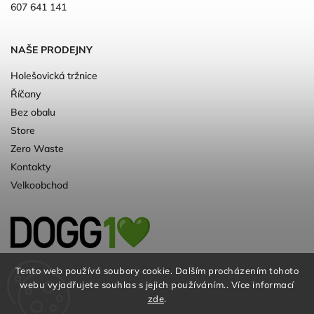
607 641 141
NAŠE PRODEJNY
Holešovická tržnice
Říčany
Bez obalu
Store
Zero Waste
Kontakty
Velkoobchod
Kvalitní a ♻️eko chovatelské potřeby pro
Tento web používá soubory cookie. Dalším procházením tohoto
webu vyjadřujete souhlas s jejich používáním.. Více informací
psy. Už 10 let
zde
.