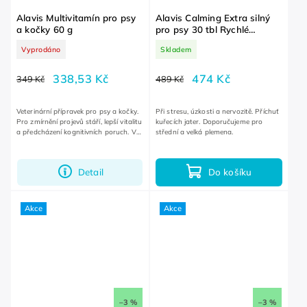
Alavis Multivitamín pro psy
Alavis Calming Extra silný
a kočky 60 g
pro psy 30 tbl Rychlé
uklidnění, stres, nervozita
Vyprodáno
Skladem
338,53 Kč
474 Kč
349 Kč
489 Kč
Veterinární přípravek pro psy a kočky.
Při stresu, úzkosti a nervozitě. Příchuť
Pro zmírnění projevů stáří, lepší vitalitu
kuřecích jater. Doporučujeme pro
a předcházení kognitivních poruch. V
střední a velká plemena.
době rekonvalescence a zhoršeného
příjmu potravy.
Detail
Do košíku
Akce
Akce
–3 %
–3 %