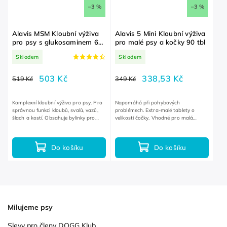
–3 %
–3 %
Alavis MSM Kloubní výživa
Alavis 5 Mini Kloubní výživa
pro psy s glukosaminem 60
pro malé psy a kočky 90 tbl
tbl
Skladem
Skladem
503 Kč
338,53 Kč
519 Kč
349 Kč
Komplexní kloubní výživa pro psy. Pro
Napomáhá při pohybových
správnou funkci kloubů, svalů, vazů,
problémech. Extra-malé tablety o
šlach a kostí. Obsahuje bylinky pro
velikosti čočky. Vhodné pro malá
zmírnění zánětů a otoků.
plemena.
Do košíku
Do košíku
Milujeme psy
Slevy pro členy DOGG Klub