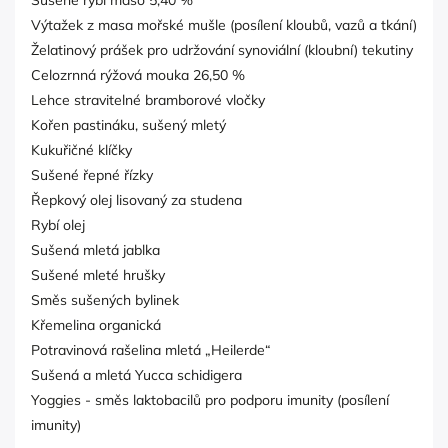
Sušené rybí maso 5,40 %
Výtažek z masa mořské mušle (posílení kloubů, vazů a tkání)
Želatinový prášek pro udržování synoviální (kloubní) tekutiny
Celozrnná rýžová mouka 26,50 %
Lehce stravitelné bramborové vločky
Kořen pastináku, sušený mletý
Kukuřičné klíčky
Sušené řepné řízky
Řepkový olej lisovaný za studena
Rybí olej
Sušená mletá jablka
Sušené mleté hrušky
Směs sušených bylinek
Křemelina organická
Potravinová rašelina mletá „Heilerde“
Sušená a mletá Yucca schidigera
Yoggies - směs laktobacilů pro podporu imunity (posílení
imunity)