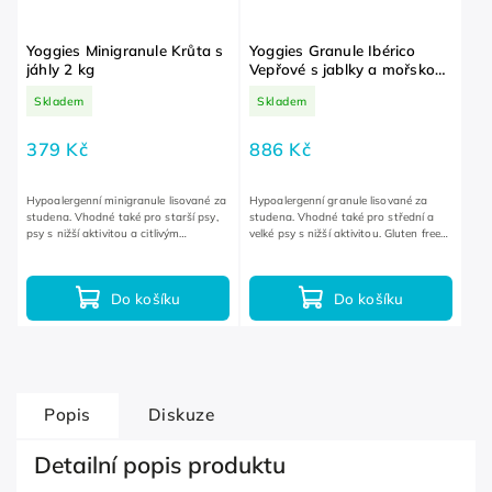
Yoggies Minigranule Krůta s
Yoggies Granule Ibérico
jáhly 2 kg
Vepřové s jablky a mořskou
řasou 5 kg
Skladem
Skladem
379 Kč
886 Kč
Hypoalergenní minigranule lisované za
Hypoalergenní granule lisované za
studena. Vhodné také pro starší psy,
studena. Vhodné také pro střední a
psy s nižší aktivitou a citlivým
velké psy s nižší aktivitou. Gluten free
zažíváním. Gluten free receptura bez
receptura bez lepku.
lepku.
Do košíku
Do košíku
Popis
Diskuze
Detailní popis produktu