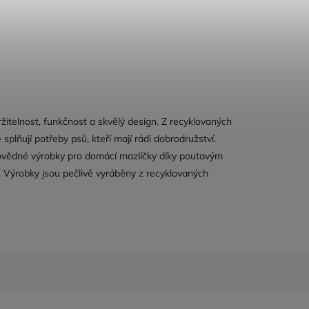
itelnost, funkčnost a skvělý design. Z recyklovaných
 splňují potřeby psů, kteří mají rádi dobrodružství.
ovědné výrobky pro domácí mazlíčky díky poutavým
Výrobky jsou pečlivě vyráběny z recyklovaných