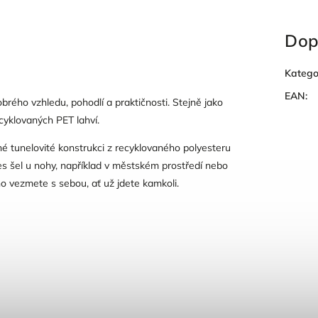
Dop
Katego
EAN
:
rého vzhledu, pohodlí a praktičnosti. Stejně jako
cyklovaných PET lahví.
né tunelovité konstrukci z recyklovaného polyesteru
pes šel u nohy, například v městském prostředí nebo
no vezmete s sebou, ať už jdete kamkoli.