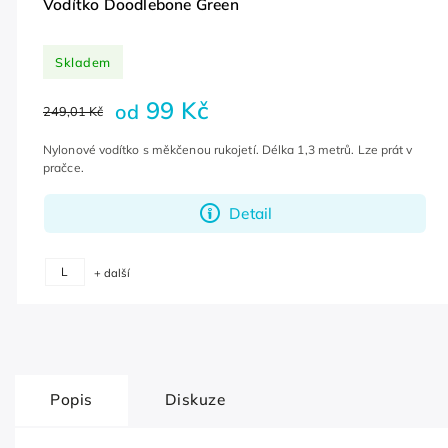
Vodítko Doodlebone Green
Skladem
99 Kč
od
249,01 Kč
Nylonové vodítko s měkčenou rukojetí. Délka 1,3 metrů. Lze prát v
pračce.
Detail
L
+ další
Popis
Diskuze