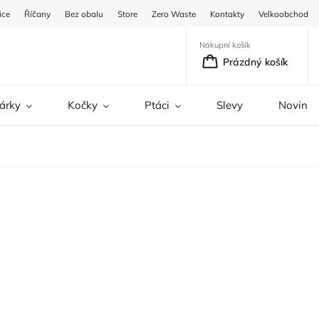
ice
Říčany
Bez obalu
Store
Zero Waste
Kontakty
Velkoobchod
Nákupní košík
Prázdný košík
árky
Kočky
Ptáci
Slevy
Novinky