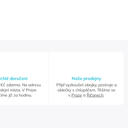
chlé doručení
Naše prodejny
Kč zdarma. Na adresu
Přijď vyzkoušet obojky, postroje a
dejní místa. V Praze
oblečky s chlupáčem. Těšíme se
íme již za hodinu.
v
Praze
a
Říčanech
.