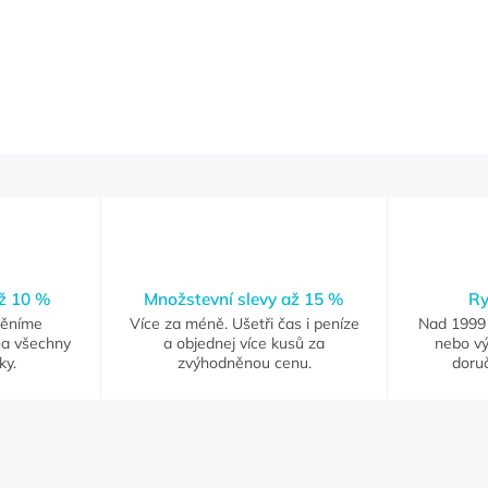
až 10 %
Množstevní slevy až 15 %
Ry
měníme
Více za méně. Ušetři čas i peníze
Nad 1999 
na všechny
a objednej více kusů za
nebo vý
ky.
zvýhodněnou cenu.
doruč