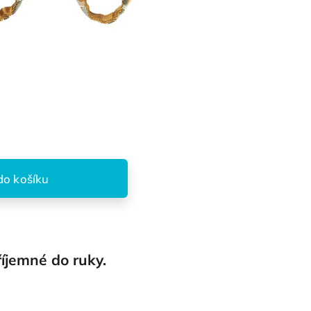
do košíku
říjemné do ruky.