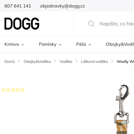
607 641 141
objednavky@dogg.cz
Krmivo
Pamlsky
Péče
Obojky&Vodí
Domů
/
Obojky&Vodítka
/
Vodítka
/
Látková vodítka
/
Woolly W
Značka:
Woolly Wolf
Neohodnoceno