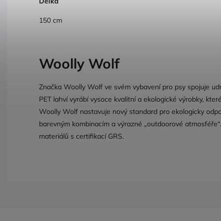
Délka
150 cm
Woolly Wolf
Značka Woolly Wolf ve svém vybavení pro psy spojuje udrž
PET lahví vyrábí vysoce kvalitní a ekologické výrobky, které
Woolly Wolf nastavuje nový standard pro ekologicky odp
barevným kombinacím a výrazné „outdoorové atmosféře“. 
materiálů s certifikací GRS.