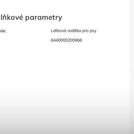
lňkové parametry
Látková vodítka pro psy
rie
:
6440000200866