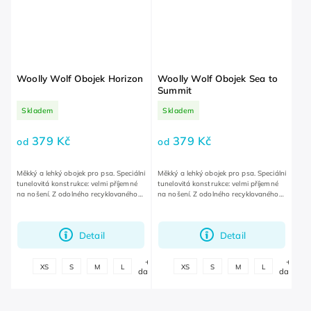
Woolly Wolf Obojek Horizon
Woolly Wolf Obojek Sea to
Summit
Skladem
Skladem
379 Kč
379 Kč
od
od
Měkký a lehký obojek pro psa. Speciální
Měkký a lehký obojek pro psa. Speciální
tunelovitá konstrukce: velmi příjemné
tunelovitá konstrukce: velmi příjemné
na nošení. Z odolného recyklovaného
na nošení. Z odolného recyklovaného
polyesteru.
polyesteru.
Detail
Detail
+
+
XS
S
M
L
XS
S
M
L
další
další