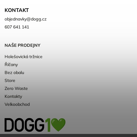
KONTAKT
objednavky
@
dogg.cz
607 641 141
NAŠE PRODEJNY
Holešovická tržnice
Říčany
Bez obalu
Store
Zero Waste
Kontakty
Velkoobchod