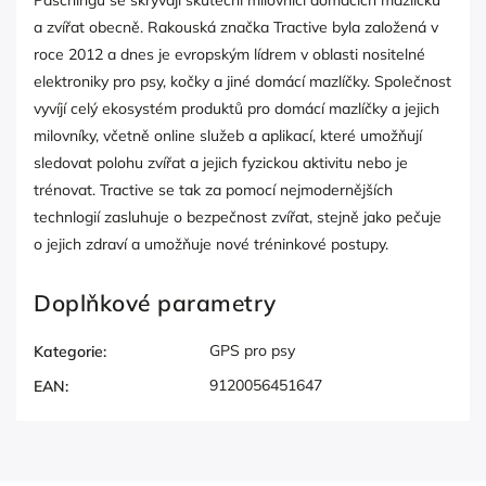
Paschingu se skrývají skuteční milovníci domácích mazlíčků
a zvířat obecně. Rakouská značka Tractive byla založená v
roce 2012 a dnes je evropským lídrem v oblasti nositelné
elektroniky pro psy, kočky a jiné domácí mazlíčky. Společnost
vyvíjí celý ekosystém produktů pro domácí mazlíčky a jejich
milovníky, včetně online služeb a aplikací, které umožňují
sledovat polohu zvířat a jejich fyzickou aktivitu nebo je
trénovat. Tractive se tak za pomocí nejmodernějších
technlogií zasluhuje o bezpečnost zvířat, stejně jako pečuje
o jejich zdraví a umožňuje nové tréninkové postupy.
Doplňkové parametry
GPS pro psy
Kategorie
:
9120056451647
EAN
: