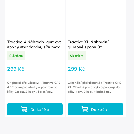
Tractive 4 Náhradní gumové
Tractive XL Náhradní
spony standardní, šíře max
gumové spony 3x
2,8 cm 3x
Skladem
Skladem
299 Kč
299 Kč
Originální příslušenství k Tractive GPS
Originální příslušenství k Tractive GPS
4. Vhodné pro obojky a postroje do
XL. Vhodné pro obojky a postroje do
šířky 2,8 cm. 3 kusy v balení za
šířky 4 cm. 3 kusy v balení za
výhodnou cenu.
výhodnou cenu.
Do košíku
Do košíku