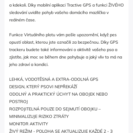
a kdekoli. Díky mobilní aplikaci Tractive GPS a funkci ŽIVÉHO
sledování uvidíte pohyb vašeho domácího mazlíčka v
reálném čase.
Funkce Virtuálního plotu vám pošle upozornění, když pes
opustí oblast, kterou jste označili za bezpečnou. Díky GPS
trackeru budete také informováni o aktivitě vašeho psa a
zjistíte, jak moc se během dne pohybuje a jaký vliv to má na
jeho zdraví a kondici.
LEHKÁ, VODOTĚSNÁ A EXTRA-ODOLNÁ GPS
DESIGN, KTERÝ PSOVI NEPŘEKÁŽÍ
ODOLNÝ A PRAKTICKÝ ÚCHYT NA OBOJEK NEBO
POSTROJ
ROZPOJITELNÁ POUZE DO SEJMUTÍ OBOJKU –
MINIMALIZUJE RIZIKO ZTRÁTY
MONITOR AKTIVITY
ŽIVÝ REŽIM - POLOHA SE AKTUALIZUJE KAŽDÉ 2 - 3