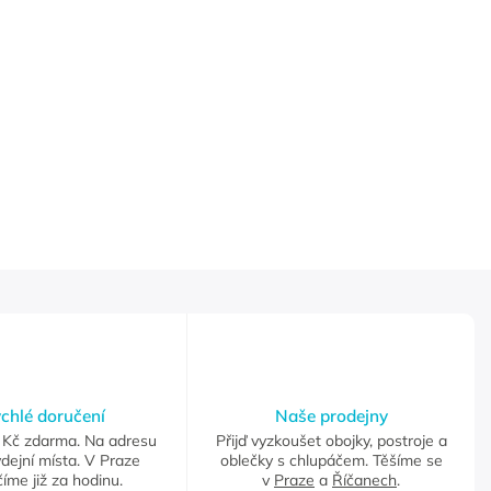
chlé doručení
Naše prodejny
Kč zdarma. Na adresu
Přijď vyzkoušet obojky, postroje a
dejní místa. V Praze
oblečky s chlupáčem. Těšíme se
íme již za hodinu.
v
Praze
a
Říčanech
.