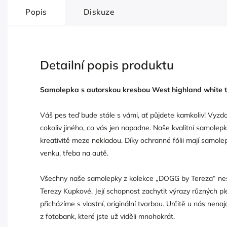
Popis
Diskuze
Detailní popis produktu
Samolepka s autorskou kresbou West highland white teri
Váš pes teď bude stále s vámi, ať půjdete kamkoliv! Vyzd
cokoliv jiného, co vás jen napadne. Naše kvalitní samolepk
kreativitě meze nekladou. Díky ochranné fólii mají samolep
venku, třeba na autě.
Všechny naše samolepky z kolekce „DOGG by Tereza“ neso
Terezy Kupkové. Její schopnost zachytit výrazy různých p
přicházíme s vlastní, originální tvorbou. Určitě u nás nen
z fotobank, které jste už viděli mnohokrát.