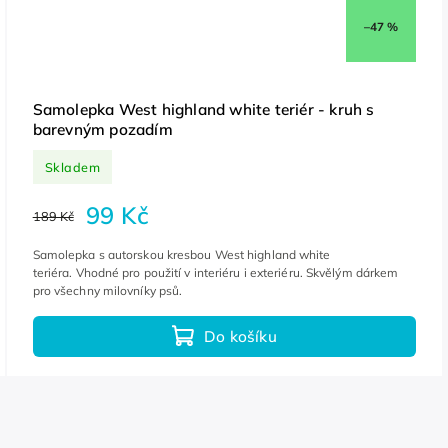
–47 %
Samolepka West highland white teriér - kruh s
barevným pozadím
Skladem
99 Kč
189 Kč
Samolepka s autorskou kresbou West highland white
teriéra. Vhodné pro použití v interiéru i exteriéru. Skvělým dárkem
pro všechny milovníky psů.
Do košíku