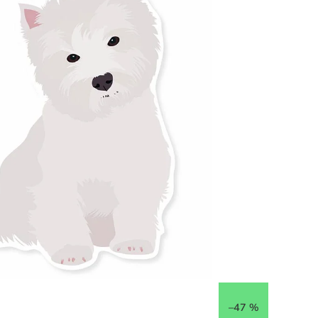
–47 %