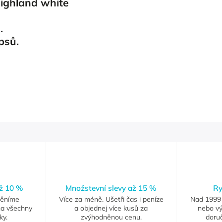
ighland white
u.
 psů.
až 10 %
Množstevní slevy až 15 %
Ry
měníme
Více za méně. Ušetři čas i peníze
Nad 1999 
na všechny
a objednej více kusů za
nebo vý
ky.
zvýhodněnou cenu.
doruč