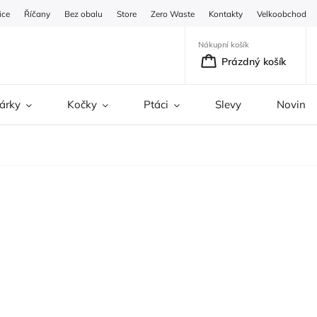
ice
Říčany
Bez obalu
Store
Zero Waste
Kontakty
Velkoobchod
Nákupní košík
Prázdný košík
árky
Kočky
Ptáci
Slevy
Novinky