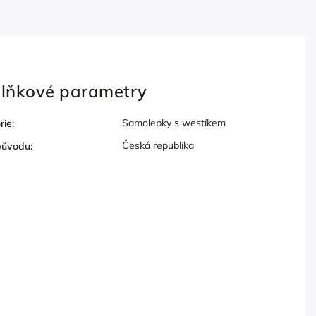
lňkové parametry
Samolepky s westíkem
rie
:
Česká republika
původu
: