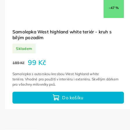
–47 %
Samolepka West highland white teriér - kruh s
bílým pozadím
Skladem
99 Kč
189 Kč
Samolepka s autorskou kresbou West highland white
teriéra. Vhodné pro použití v interiéru i exteriéru. Skvělým dárkem
pro všechny milovníky psů.
Do košíku