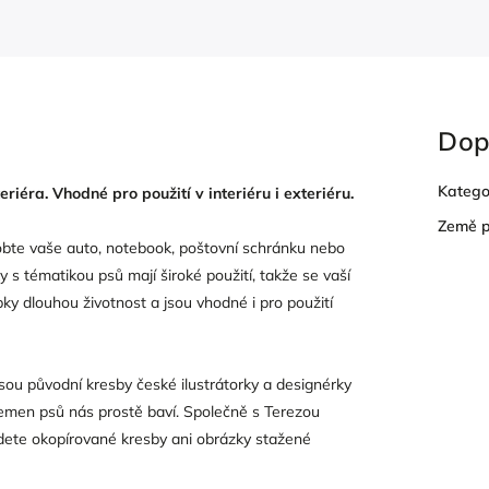
Dop
Katego
éra. Vhodné pro použití v interiéru i exteriéru.
Země 
obte vaše auto, notebook, poštovní schránku nebo
y s tématikou psů mají široké použití, takže se vaší
ky dlouhou životnost a jsou vhodné i pro použití
u původní kresby české ilustrátorky a designérky
lemen psů nás prostě baví. Společně s Terezou
ajdete okopírované kresby ani obrázky stažené