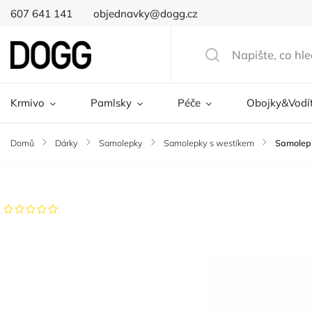
607 641 141
objednavky@dogg.cz
Krmivo
Pamlsky
Péče
Obojky&Vodí
Domů
/
Dárky
/
Samolepky
/
Samolepky s westíkem
/
Samolepk
Značka:
DOGG
Neohodnoceno