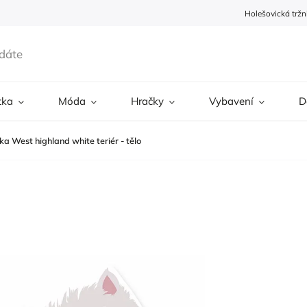
Holešovická tržn
tka
Móda
Hračky
Vybavení
D
a West highland white teriér - tělo