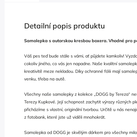
Detailní popis produktu
Samolepka s autorskou kresbou boxera. Vhodné pro použi
Váš pes teď bude stále s vámi, ať půjdete kamkoliv! Vyzd
cokoliv jiného, co vás jen napadne. Naše kvalitní samolepk
kreativitě meze nekladou. Díky ochranné fólii mají samolep
venku, třeba na autě.
Všechny naše samolepky z kolekce „DOGG by Tereza“ neso
Terezy Kupkové. Její schopnost zachytit výrazy různých p
přicházíme s vlastní, originální tvorbou. Určitě u nás nen
z fotobank, které jste už viděli mnohokrát.
Samolepka od DOGG je skvělým dárkem pro všechny milo