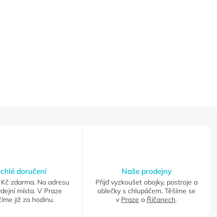
chlé doručení
Naše prodejny
Kč zdarma. Na adresu
Přijď vyzkoušet obojky, postroje a
dejní místa. V Praze
oblečky s chlupáčem. Těšíme se
íme již za hodinu.
v
Praze
a
Říčanech
.