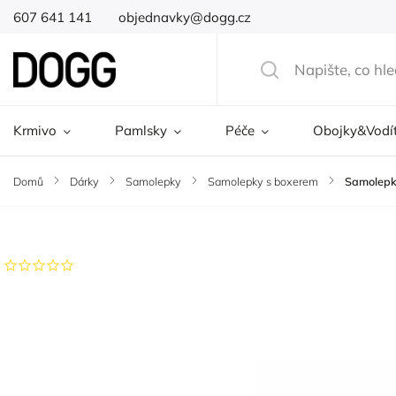
607 641 141
objednavky@dogg.cz
Krmivo
Pamlsky
Péče
Obojky&Vodí
Domů
/
Dárky
/
Samolepky
/
Samolepky s boxerem
/
Samolepka
Značka:
DOGG
Neohodnoceno