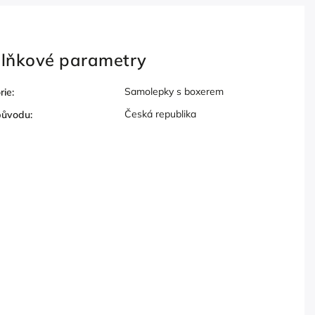
lňkové parametry
Samolepky s boxerem
rie
:
Česká republika
původu
: