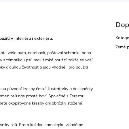
Dop
Katego
tí v interiéru i exteriéru.
Země 
obte vaše auto, notebook, poštovní schránku nebo
y s tématikou psů mají široké použití, takže se vaší
ky dlouhou životnost a jsou vhodné i pro použití
u původní kresby české ilustrátorky a designérky
lemen psů nás prostě baví. Společně s Terezou
ajdete okopírované kresby ani obrázky stažené
vníky psů. Proto každou samolepku vkládáme