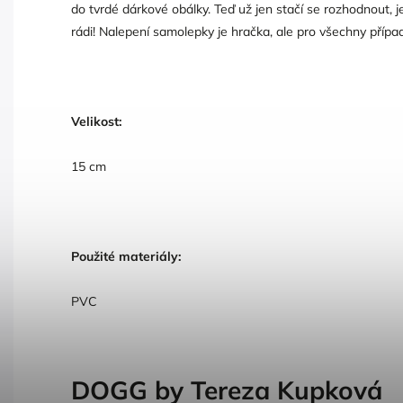
do tvrdé dárkové obálky. Teď už jen stačí se rozhodnout,
rádi! Nalepení samolepky je hračka, ale pro všechny příp
Velikost:
15 cm
Použité materiály:
PVC
DOGG by Tereza Kupková