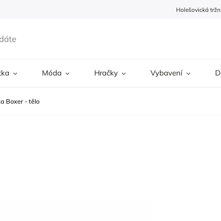
Holešovická tržn
tka
Móda
Hračky
Vybavení
D
 Boxer - tělo