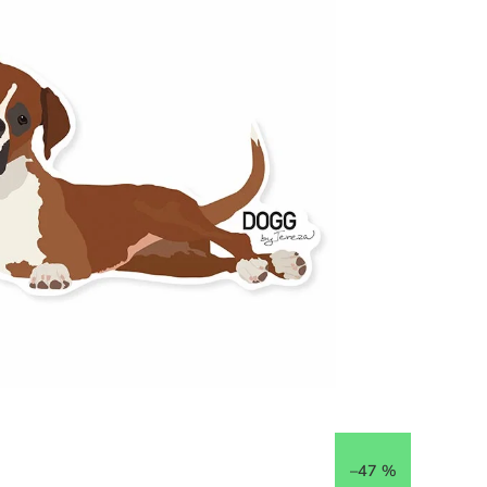
–47 %