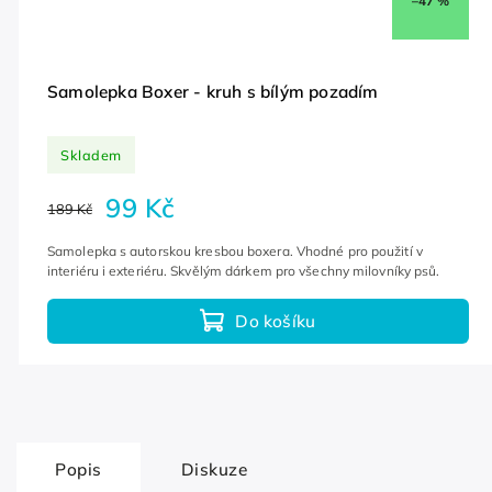
–47 %
Samolepka Boxer - kruh s bílým pozadím
Skladem
99 Kč
189 Kč
Samolepka s autorskou kresbou boxera. Vhodné pro použití v
interiéru i exteriéru. Skvělým dárkem pro všechny milovníky psů.
Do košíku
Popis
Diskuze