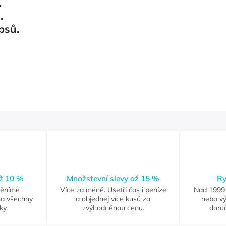
.
u.
 psů.
až 10 %
Množstevní slevy až 15 %
Ry
měníme
Více za méně. Ušetři čas i peníze
Nad 1999 
na všechny
a objednej více kusů za
nebo vý
ky.
zvýhodněnou cenu.
doruč