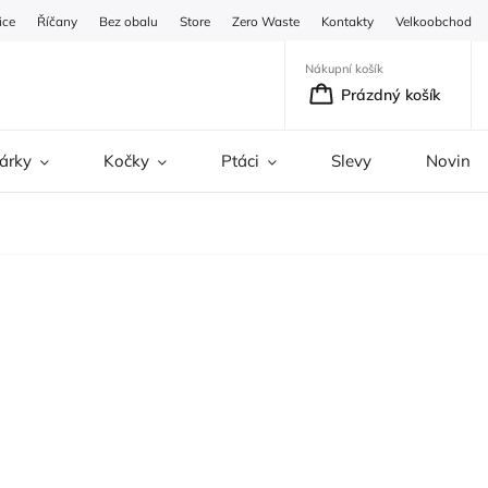
ice
Říčany
Bez obalu
Store
Zero Waste
Kontakty
Velkoobchod
Nákupní košík
Prázdný košík
árky
Kočky
Ptáci
Slevy
Novinky