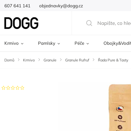
607 641 141
objednavky@dogg.cz
Krmivo
Pamlsky
Péče
Obojky&Vodí
Domů
/
Krmivo
/
Granule
/
Granule Rufruf
/
Řada Pure & Tasty
Značka:
Rufruf
Neohodnoceno