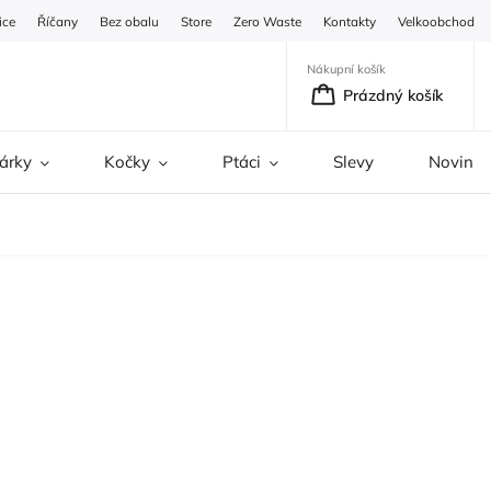
ice
Říčany
Bez obalu
Store
Zero Waste
Kontakty
Velkoobchod
Nákupní košík
Prázdný košík
árky
Kočky
Ptáci
Slevy
Novinky