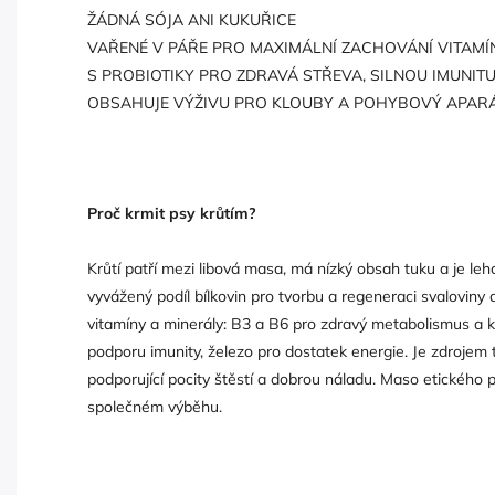
ŽÁDNÁ SÓJA ANI KUKUŘICE
VAŘENÉ V PÁŘE PRO MAXIMÁLNÍ ZACHOVÁNÍ VITAMÍ
S PROBIOTIKY PRO ZDRAVÁ STŘEVA, SILNOU IMUNIT
OBSAHUJE VÝŽIVU PRO KLOUBY A POHYBOVÝ APAR
Proč krmit psy krůtím?
Krůtí patří mezi libová masa, má nízký obsah tuku a je lehc
vyvážený podíl bílkovin pro tvorbu a regeneraci svaloviny
vitamíny a minerály: B3 a B6 pro zdravý metabolismus a kůž
podporu imunity, železo pro dostatek energie. Je zdrojem
podporující pocity štěstí a dobrou náladu. Maso etického pů
společném výběhu.