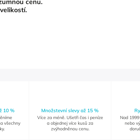
rozumnou cenu.
elikostí.
až 10 %
Množstevní slevy až 15 %
Ry
měníme
Více za méně. Ušetři čas i peníze
Nad 1999 
na všechny
a objednej více kusů za
nebo vý
ky.
zvýhodněnou cenu.
doruč