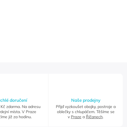
chlé doručení
Naše prodejny
Kč zdarma. Na adresu
Přijď vyzkoušet obojky, postroje a
dejní místa. V Praze
oblečky s chlupáčem. Těšíme se
íme již za hodinu.
v
Praze
a
Říčanech
.