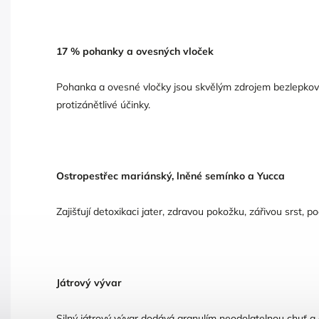
17 % pohanky a ovesných vloček
Pohanka a ovesné vločky jsou skvělým zdrojem bezlepkov
protizánětlivé účinky.
Ostropestřec mariánský, lněné semínko a Yucca
Zajišťují detoxikaci jater, zdravou pokožku, zářivou srst, 
Játrový vývar
Silný játrový vývar dodává granulím neodolatelnou chuť a