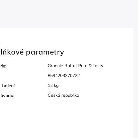
lňkové parametry
Granule Rufruf Pure & Tasty
rie
:
8594203370722
12 kg
t balení
:
Česká republika
původu
: