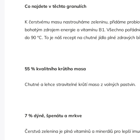
Co najdete v těchto granulích
K čerstvému masu nastrouháme zeleninu, přidáme probioti
bohatým zdrojem energie a vitamínu B1. Všechno pořádně
do 90 °C. To je náš recept na chutné jídlo plné zdravých bí
55 % kvalitního krůtího masa
Chutné a lehce stravitelné krůtí maso z volných pastvin.
7 % dýně, špenátu a mrkve
Čerstvá zelenina je plná vitamínů a minerálů pro lepší imun