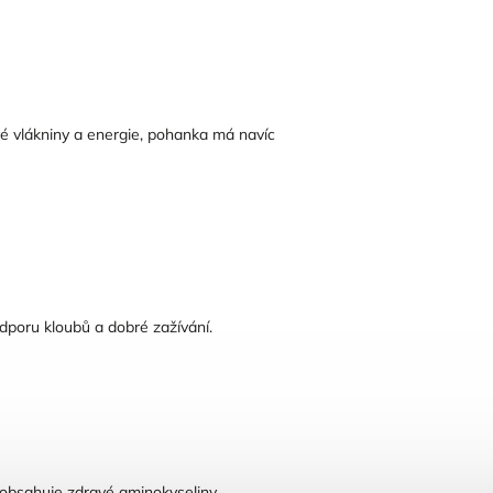
é vlákniny a energie, pohanka má navíc
podporu kloubů a dobré zažívání.
 obsahuje zdravé aminokyseliny.