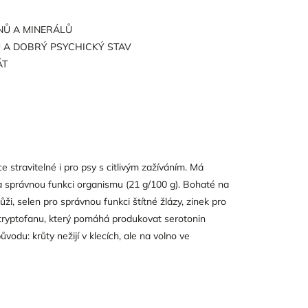
NŮ A MINERÁLŮ
U A DOBRÝ PSYCHICKÝ STAV
ÁT
e stravitelné i pro psy s citlivým zažíváním. Má
 a správnou funkci organismu (21 g/100 g). Bohaté na
i, selen pro správnou funkci štítné žlázy, zinek pro
 tryptofanu, který pomáhá produkovat serotonin
vodu: krůty nežijí v klecích, ale na volno ve