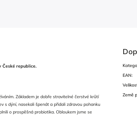
Dop
Katego
v České republice.
EAN
:
Velikos
Země 
íváním. Základem je dobře stravitelné čerstvé krůtí
 s dýní, nasekali špenát a přidali zdravou pohanku
plnili o prospěšná probiotika. Obloukem jsme se