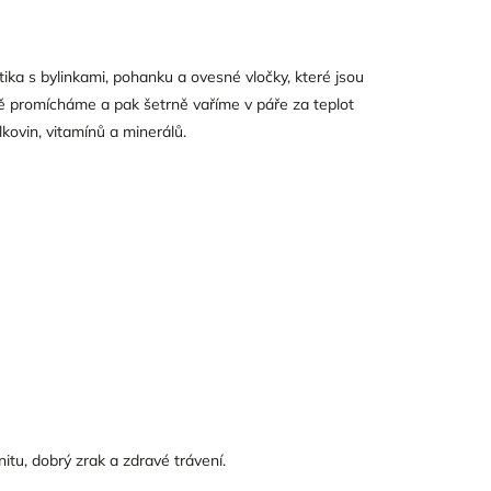
ka s bylinkami, pohanku a ovesné vločky, které jsou
 promícháme a pak šetrně vaříme v páře za teplot
lkovin, vitamínů a minerálů.
itu, dobrý zrak a zdravé trávení.