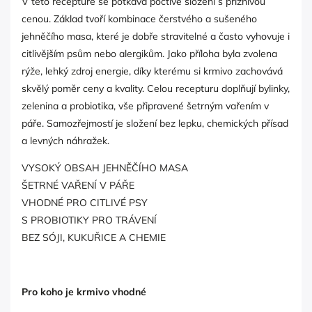
V této receptuře se potkává poctivé složení s příznivou
cenou. Základ tvoří kombinace čerstvého a sušeného
jehněčího masa, které je dobře stravitelné a často vyhovuje i
citlivějším psům nebo alergikům. Jako příloha byla zvolena
rýže, lehký zdroj energie, díky kterému si krmivo zachovává
skvělý poměr ceny a kvality. Celou recepturu doplňují bylinky,
zelenina a probiotika, vše připravené šetrným vařením v
páře. Samozřejmostí je složení bez lepku, chemických přísad
a levných náhražek.
VYSOKÝ OBSAH JEHNĚČÍHO MASA
ŠETRNÉ VAŘENÍ V PÁŘE
VHODNÉ PRO CITLIVÉ PSY
S PROBIOTIKY PRO TRÁVENÍ
BEZ SÓJI, KUKUŘICE A CHEMIE
Pro koho je krmivo vhodné