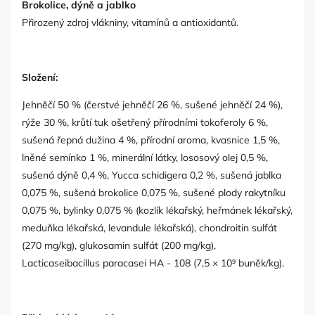
Brokolice, dýně a jablko
Přirozený zdroj vlákniny, vitamínů a antioxidantů.
Složení:
Jehněčí 50 % (čerstvé jehněčí 26 %, sušené jehněčí 24 %),
rýže 30 %, krůtí tuk ošetřený přírodními tokoferoly 6 %,
sušená řepná dužina 4 %, přírodní aroma, kvasnice 1,5 %,
lněné semínko 1 %, minerální látky, lososový olej 0,5 %,
sušená dýně 0,4 %, Yucca schidigera 0,2 %, sušená jablka
0,075 %, sušená brokolice 0,075 %, sušené plody rakytníku
0,075 %, bylinky 0,075 % (kozlík lékařský, heřmánek lékařský,
meduňka lékařská, levandule lékařská), chondroitin sulfát
(270 mg/kg), glukosamin sulfát (200 mg/kg),
Lacticaseibacillus paracasei HA - 108 (7,5 × 10⁹ buněk/kg).