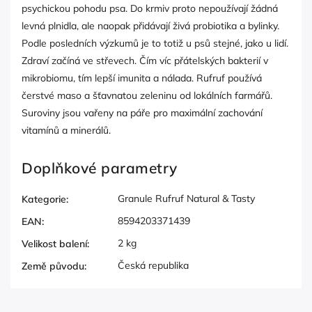
psychickou pohodu psa. Do krmiv proto nepoužívají žádná
levná plnidla, ale naopak přidávají živá probiotika a bylinky.
Podle posledních výzkumů je to totiž u psů stejné, jako u lidí.
Zdraví začíná ve střevech. Čím víc přátelských bakterií v
mikrobiomu, tím lepší imunita a nálada. Rufruf používá
čerstvé maso a šťavnatou zeleninu od lokálních farmářů.
Suroviny jsou vařeny na páře pro maximální zachování
vitamínů a minerálů.
Doplňkové parametry
Granule Rufruf Natural & Tasty
Kategorie
:
8594203371439
EAN
:
2 kg
Velikost balení
:
Česká republika
Země původu
: