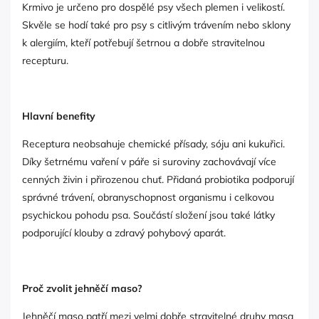
Krmivo je určeno pro dospělé psy všech plemen i velikostí.
Skvěle se hodí také pro psy s citlivým trávením nebo sklony
k alergiím, kteří potřebují šetrnou a dobře stravitelnou
recepturu.
Hlavní benefity
Receptura neobsahuje chemické přísady, sóju ani kukuřici.
Díky šetrnému vaření v páře si suroviny zachovávají více
cenných živin i přirozenou chuť. Přidaná probiotika podporují
správné trávení, obranyschopnost organismu i celkovou
psychickou pohodu psa. Součástí složení jsou také látky
podporující klouby a zdravý pohybový aparát.
Proč zvolit jehněčí maso?
Jehněčí maso patří mezi velmi dobře stravitelné druhy masa