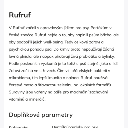
Rufruf
V Rufruf začali s opravdovým jídlem pro psy. Parťákům v
české značce Rufruf nejde o to, aby naplnili psům břicho, ale
aby podpořili jejich well-being. Tedy celkové zdraví a
psychickou pohodu psa. Do krmiv proto nepoužívají žádná
levná plnidla, ale naopak přidávají živá probiotika a bylinky.
Podle posledních výzkumů je to totiž u psů stejné, jako u lidí.
Zdraví začíná ve střevech. Čím víc přátelských bakterií v
mikrobiomu, tím lepší imunita a nálada. Rufruf používá
čerstvé maso a šťavnatou zeleninu od lokálních farmářů.
Suroviny jsou vařeny na páře pro maximální zachování
vitamínů a minerálů.
Doplňkové parametry
Dentální pamlsky pro psy
Kategorie
: