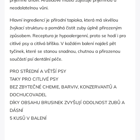
příjemně unaví. Arašídové máslo zajišťuje příjemnou a
neodolatelnou vůni.
Hlavní ingrediencí je přírodní tapioka, která má skvělou
žvýkací strukturu a pomáhá čistit zuby úplně přirozeným
způsobem. Receptura je hypoalergenní, proto se hodí i pro
citlivé psy a citlivá bříška. V každém balení najdeš pět
tyčinek, které se stanou snadnou, chutnou a přirozenou
součástí psí dentální péče.
PRO STŘEDNÍ A VĚTŠÍ PSY
TAKY PRO CITLIVÉ PSY
BEZ ZBYTEČNÉ CHEMIE, BARVIV, KONZERVANTŮ A
DOCHUCOVADEL
DÍKY OBSAHU BRUSINEK ZVYŠUJÍ ODOLNOST ZUBŮ A
DÁSNÍ
5 KUSŮ V BALENÍ