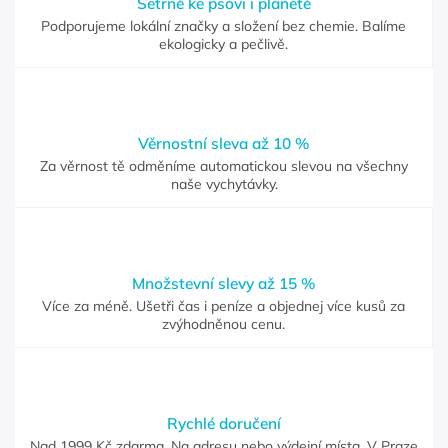
Šetrně ke psovi i planetě
Podporujeme lokální značky a složení bez chemie. Balíme
ekologicky a pečlivě.
Věrnostní sleva až 10 %
Za věrnost tě odměníme automatickou slevou na všechny
naše vychytávky.
Množstevní slevy až 15 %
Více za méně. Ušetři čas i peníze a objednej více kusů za
zvýhodněnou cenu.
Rychlé doručení
Nad 1999 Kč zdarma. Na adresu nebo výdejní místa. V Praze