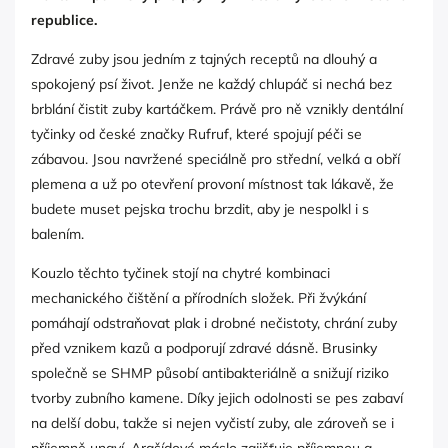
republice.
Zdravé zuby jsou jedním z tajných receptů na dlouhý a
spokojený psí život. Jenže ne každý chlupáč si nechá bez
brblání čistit zuby kartáčkem. Právě pro ně vznikly dentální
tyčinky od české značky Rufruf, které spojují péči se
zábavou. Jsou navržené speciálně pro střední, velká a obří
plemena a už po otevření provoní místnost tak lákavě, že
budete muset pejska trochu brzdit, aby je nespolkl i s
balením.
Kouzlo těchto tyčinek stojí na chytré kombinaci
mechanického čištění a přírodních složek. Při žvýkání
pomáhají odstraňovat plak i drobné nečistoty, chrání zuby
před vznikem kazů a podporují zdravé dásně. Brusinky
společně se SHMP působí antibakteriálně a snižují riziko
tvorby zubního kamene. Díky jejich odolnosti se pes zabaví
na delší dobu, takže si nejen vyčistí zuby, ale zároveň se i