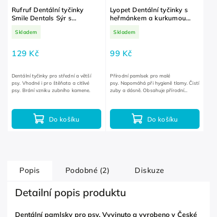
Rufruf Dentální tyčinky
Lyopet Dentální tyčinky s
Smile Dentals Sýr s
heřmánkem a kurkumou
brusinkami 192 g
Mini 110 g
Skladem
Skladem
129 Kč
99 Kč
Dentální tyčinky pro střední a větší
Přírodní pamlsek pro malé
psy. Vhodné i pro štěňata a citlivé
psy. Napomáhá při hygieně tlamy. Čistí
psy. Brání vzniku zubního kamene.
zuby a dásně. Obsahuje přírodní
antioxidanty.
Do košíku
Do košíku
Popis
Podobné (2)
Diskuze
Detailní popis produktu
Dentální pamlsky pro psy. Vyvinuto a vyrobeno v České