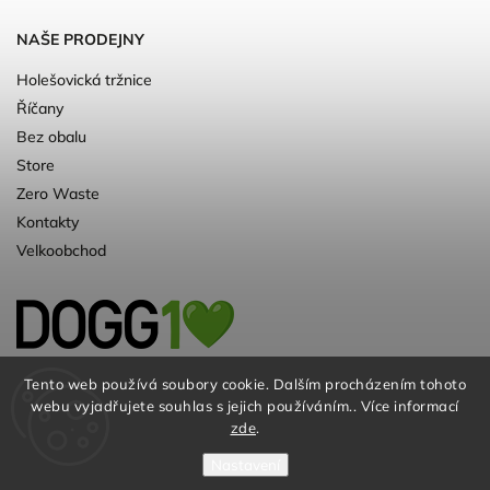
NAŠE PRODEJNY
Holešovická tržnice
Říčany
Bez obalu
Store
Zero Waste
Kontakty
Velkoobchod
Kvalitní a ♻️eko chovatelské potřeby pro
Tento web používá soubory cookie. Dalším procházením tohoto
webu vyjadřujete souhlas s jejich používáním.. Více informací
psy. Už 10 let
zde
.
Nastavení