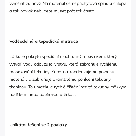
vyměnit za nový. Na materiál se nepřichytává špína a chlupy,
a tak povlak nebudete muset prát tak často.
Voděodolná ortopedická matrace
Látka je pokryta speciálním ochranným povlakem, který
vytváří vodu odpuzující vrstvu, která zabraňuje rychlému
prosakování tekutiny. Kapalina kondenzuje na povrchu
materiálu a zabraňuje okamžitému pohlcení tekutiny
tkaninou. To umožňuje rychlé čištění rozlité tekutiny měkkým
hadříkem nebo papírovou utěrkou.
Unikátní řešení se 2 povlaky