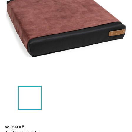
od
399 Kč