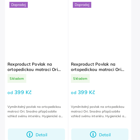
Doprodej
Doprodej
Rexproduct Povlak na
Rexproduct Povlak na
ortopedickou matraci Ori
ortopedickou matraci Ori
Grey
Light Green
Skladem
Skladem
399 Kč
399 Kč
od
od
Vyměnitelný povlak na ortopedickou
Vyměnitelný povlak na ortopedickou
matraci Ori. Snadno přizpůsobíte
matraci Ori. Snadno přizpůsobíte
vzhled svému interiéru. Hygienické a
vzhled svému interiéru. Hygienické a
snadné na údržbu.
snadné na údržbu.
Detail
Detail