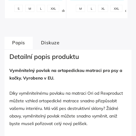
+
+
S
M
L
XXL
M
L
XL
XXL
další
další
Popis
Diskuze
Detailní popis produktu
Vyměnitelný povlak na ortopedickou matraci pro psy a
kočky. Vyrobeno v EU.
Díky vyměnitelnému povlaku na matraci Ori od Rexproduct
můžete vzhled ortopedické matrace snadno přizpůsobit
vašemu interiéru. Má váš pes destruktivní sklony? Žádné
obavy, vyměnitelný povlak můžete snadno vyměnit, aniž
byste museli pořizovat celý nový pelíšek.