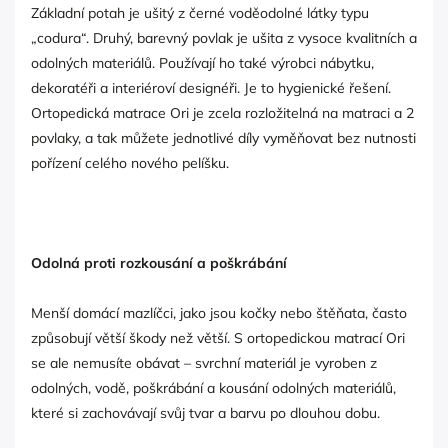
Základní potah je ušitý z černé voděodolné látky typu
„codura“. Druhý, barevný povlak je ušita z vysoce kvalitních a
odolných materiálů. Používají ho také výrobci nábytku,
dekoratéři a interiéroví designéři. Je to hygienické řešení.
Ortopedická matrace Ori je zcela rozložitelná na matraci a 2
povlaky, a tak můžete jednotlivé díly vyměňovat bez nutnosti
pořízení celého nového pelíšku.
Odolná proti rozkousání a poškrábání
Menší domácí mazlíčci, jako jsou kočky nebo štěňata, často
způsobují větší škody než větší. S ortopedickou matrací Ori
se ale nemusíte obávat – svrchní materiál je vyroben z
odolných, vodě, poškrábání a kousání odolných materiálů,
které si zachovávají svůj tvar a barvu po dlouhou dobu.