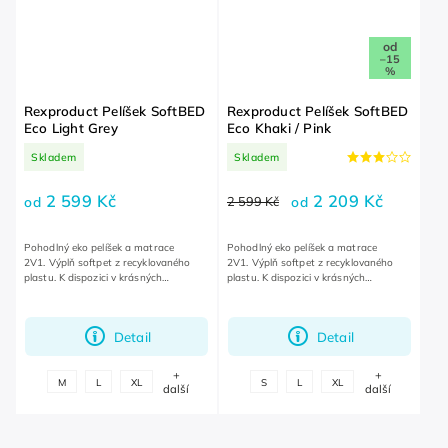
od
–15
%
Rexproduct Pelíšek SoftBED
Rexproduct Pelíšek SoftBED
Eco Light Grey
Eco Khaki / Pink
Skladem
Skladem
2 599 Kč
2 209 Kč
od
2 599 Kč
od
Pohodlný eko pelíšek a matrace
Pohodlný eko pelíšek a matrace
2V1. Výplň softpet z recyklovaného
2V1. Výplň softpet z recyklovaného
plastu. K dispozici v krásných
plastu. K dispozici v krásných
odstínech.
odstínech.
Detail
Detail
+
+
M
L
XL
S
L
XL
další
další