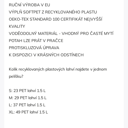
RUČNÍ VÝROBA V EU
VÝPLŇ SOFTPET Z RECYKLOVANÉHO PLASTU
OEKO-TEX STANDARD 100 CERTIFIKÁT NEJVYŠŠÍ
KVALITY
VODĚODOLNÝ MATERIÁL - VHODNÝ PRO ČASTÉ MYTÍ
POTAH LZE PRÁT V PRAČCE
PROTISKLUZOVÁ ÚPRAVA
K DISPOZICI V KRÁSNÝCH ODSTÍNECH
Kolik recyklovaných plastových lahví najdete v jednom
pelíšku?
S: 23 PET lahví 1.5 L
M: 29 PET lahví 1.5 L
L: 37 PET lahví 1.5 L
XL: 49 PET lahví 1.5 L