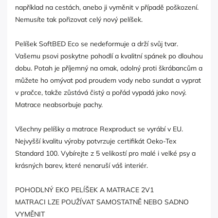
například na cestách, anebo ji vyměnit v případě poškození.
Nemusíte tak pořizovat celý nový pelíšek.
Pelíšek SoftBED Eco se nedeformuje a drží svůj tvar.
Vašemu psovi poskytne pohodlí a kvalitní spánek po dlouhou
dobu. Potah je příjemný na omak, odolný proti škrábancům a
můžete ho omývat pod proudem vody nebo sundat a vyprat
v pračce, takže zůstává čistý a pořád vypadá jako nový.
Matrace neabsorbuje pachy.
Všechny pelíšky a matrace Rexproduct se vyrábí v EU.
Nejvyšší kvalitu výroby potvrzuje certifikát Oeko-Tex
Standard 100. Vybírejte z 5 velikostí pro malé i velké psy a
krásných barev, které nenaruší váš interiér.
POHODLNÝ EKO PELÍŠEK A MATRACE 2V1
MATRACI LZE POUŽÍVAT SAMOSTATNĚ NEBO SADNO
VYMĚNIT