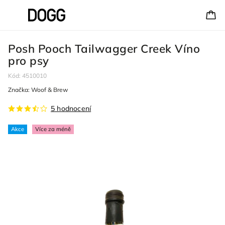
Posh Pooch Tailwagger Creek Víno
pro psy
Kód:
4510010
Značka:
Woof & Brew
5 hodnocení
Akce
Více za méně