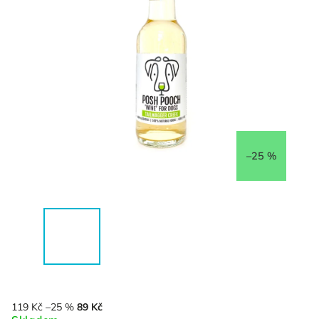
–25 %
119 Kč
–25 %
89 Kč