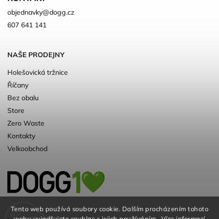
objednavky
@
dogg.cz
607 641 141
NAŠE PRODEJNY
Holešovická tržnice
Říčany
Bez obalu
Store
Zero Waste
Kontakty
Velkoobchod
Kvalitní a ♻️eko chovatelské potřeby pro
Tento web používá soubory cookie. Dalším procházením tohoto
webu vyjadřujete souhlas s jejich používáním.. Více informací