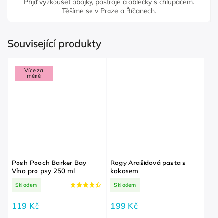
Přijď vyzkoušet obojky, postroje a oblečky s chlupáčem.
Těšíme se v
Praze
a
Říčanech
.
Související produkty
Více za
méně
Posh Pooch Barker Bay
Rogy Arašídová pasta s
Víno pro psy 250 ml
kokosem
Skladem
Skladem
119 Kč
199 Kč