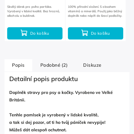
Skvělý dárek pro psího parťáka.
100% přírodní složení. S obsahem
Vyrobený v lidské kvalitě. Bez hroznů,
vitamínů a minerálů. Použij jako běžný
alkoholu a bublinek.
doplněk nebo náplň do lízací podložky.
Do košíku
Do košíku
Popis
Podobné (2)
Diskuze
Detailní popis produktu
Doplněk stravy pro psy a kočky. Vyrobeno ve Velké
Británii.
Tenhle pamlsek je vyrobený v lidské kvalitě,
a tak si dej pozor, ať ti ho tvůj páníček nevypije!
Můžeš dát alespoň ochutnat.