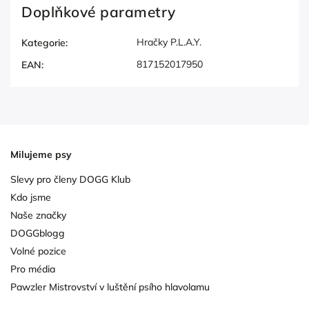
Doplňkové parametry
Hračky P.L.A.Y.
Kategorie
:
817152017950
EAN
:
Milujeme psy
Slevy pro členy DOGG Klub
Kdo jsme
Naše značky
DOGGblogg
Volné pozice
Pro média
Pawzler Mistrovství v luštění psího hlavolamu