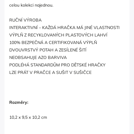
celou kolekci najednou.
RUČNÍ VÝROBA
INTERAKTIVNÍ – KAŽDÁ HRAČKA MÁ JINÉ VLASTNOSTI
VÝPLŇ Z RECYKLOVANÝCH PLASTOVÝCH LAHVÍ
100% BEZPEČNÁ A CERTIFIKOVANÁ VÝPLŇ
DVOUVRSTVÝ POTAH A ZESÍLENÉ ŠITÍ
NEOBSAHUJE AZO BARVIVA
PODLÉHÁ STANDARDŮM PRO DĚTSKÉ HRAČKY
LZE PRÁT V PRAČCE A SUŠIT V SUŠIČCE
Rozměry:
10,2 x 9,5 x 10,2 cm