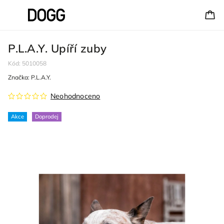
P.L.A.Y. Upíří zuby
Kód:
5010058
Značka:
P.L.A.Y.
Neohodnoceno
Akce
Doprodej