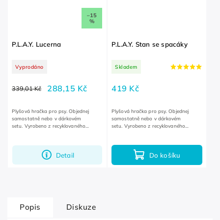
–15
%
P.L.A.Y. Lucerna
P.L.A.Y. Stan se spacáky
Vyprodáno
Skladem
288,15 Kč
419 Kč
339,01 Kč
Plyšová hračka pro psy. Objednej
Plyšová hračka pro psy. Objednej
samostatně nebo v dárkovém
samostatně nebo v dárkovém
setu. Vyrobeno z recyklovaného
setu. Vyrobeno z recyklovaného
plastového odpadu.
plastového odpadu.
Detail
Do košíku
Popis
Diskuze