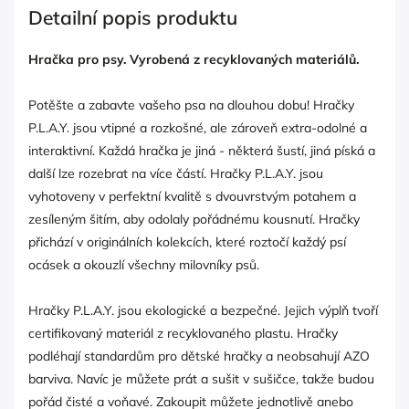
Detailní popis produktu
Hračka pro psy. Vyrobená z recyklovaných materiálů.
Potěšte a zabavte vašeho psa na dlouhou dobu! Hračky
P.L.A.Y. jsou vtipné a rozkošné, ale zároveň extra-odolné a
interaktivní. Každá hračka je jiná - některá šustí, jiná píská a
další lze rozebrat na více částí. Hračky P.L.A.Y. jsou
vyhotoveny v perfektní kvalitě s dvouvrstvým potahem a
zesíleným šitím, aby odolaly pořádnému kousnutí. Hračky
přichází v originálních kolekcích, které roztočí každý psí
ocásek a okouzlí všechny milovníky psů.
Hračky P.L.A.Y. jsou ekologické a bezpečné. Jejich výplň tvoří
certifikovaný materiál z recyklovaného plastu. Hračky
podléhají standardům pro dětské hračky a neobsahují AZO
barviva. Navíc je můžete prát a sušit v sušičce, takže budou
pořád čisté a voňavé. Zakoupit můžete jednotlivě anebo