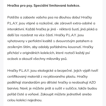
Hračka pro psy. Speciální limitovaná kolekce.
Potěšte a zabavte vašeho psa na dlouhou dobu! Hračky
P.L.A.Y. jsou vtipné a rozkošné, ale zároveň extra-odolné a
interaktivní. Každá hračka je jiná - některá šustí, jiná píská a
další lze rozebrat na více částí. Hračky P.L.A.Y. jsou
vyhotoveny v perfektní kvalitě s dvouvrstvým potahem a
zesíleným šitím, aby odolaly pořádnému kousnutí. Hračky
přichází v originálních kolekcích, které roztočí každý psí
ocásek a okouzlí všechny milovníky psů.
Hračky P.L.A.Y. jsou ekologické a bezpečné. Jejich výplň tvoří
certifikovaný materiál z recyklovaného plastu. Hračky
podléhají standardům pro dětské hračky a neobsahují AZO
barviva. Navíc je můžete prát a sušit v sušičce, takže budou
pořád čisté a voňavé. Zakoupit můžete jednotlivě anebo
celou kolekci najednou.