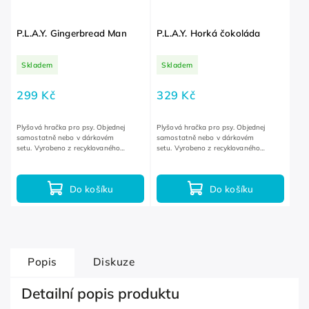
P.L.A.Y. Gingerbread Man
P.L.A.Y. Horká čokoláda
Skladem
Skladem
299 Kč
329 Kč
Plyšová hračka pro psy. Objednej
Plyšová hračka pro psy. Objednej
samostatně nebo v dárkovém
samostatně nebo v dárkovém
setu. Vyrobeno z recyklovaného
setu. Vyrobeno z recyklovaného
plastového odpadu.
plastového odpadu.
Do košíku
Do košíku
Popis
Diskuze
Detailní popis produktu