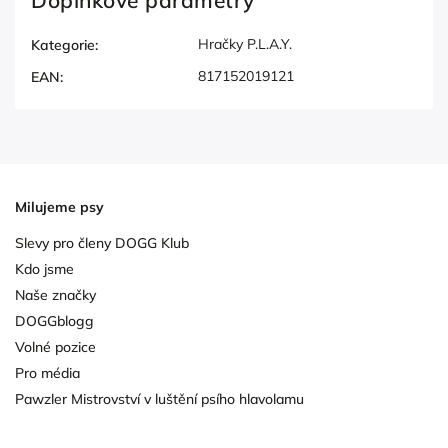
Doplňkové parametry
Hračky P.L.A.Y.
Kategorie
:
817152019121
EAN
:
Milujeme psy
Slevy pro členy DOGG Klub
Kdo jsme
Naše značky
DOGGblogg
Volné pozice
Pro média
Pawzler Mistrovství v luštění psího hlavolamu