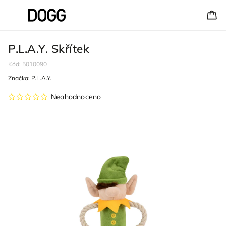
P.L.A.Y. Skřítek
Kód:
5010090
Značka:
P.L.A.Y.
Neohodnoceno