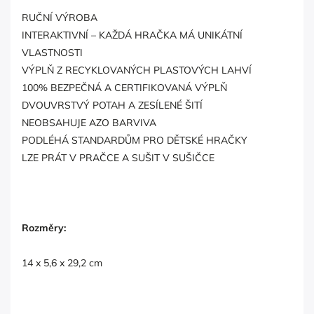
RUČNÍ VÝROBA
INTERAKTIVNÍ – KAŽDÁ HRAČKA MÁ UNIKÁTNÍ
VLASTNOSTI
VÝPLŇ Z RECYKLOVANÝCH PLASTOVÝCH LAHVÍ
100% BEZPEČNÁ A CERTIFIKOVANÁ VÝPLŇ
DVOUVRSTVÝ POTAH A ZESÍLENÉ ŠITÍ
NEOBSAHUJE AZO BARVIVA
PODLÉHÁ STANDARDŮM PRO DĚTSKÉ HRAČKY
LZE PRÁT V PRAČCE A SUŠIT V SUŠIČCE
Rozměry:
14 x 5,6 x 29,2 cm