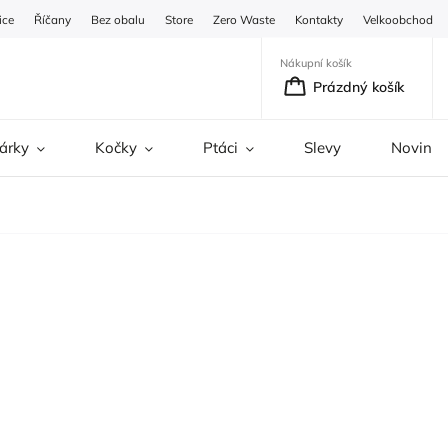
ice
Říčany
Bez obalu
Store
Zero Waste
Kontakty
Velkoobchod
Nákupní košík
Prázdný košík
árky
Kočky
Ptáci
Slevy
Novinky