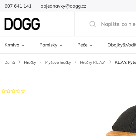
607 641 141
objednavky@dogg.cz
Krmivo
Pamlsky
Péče
Obojky&Vodí
Domů
/
Hračky
/
Plyšové hračky
/
Hračky P.L.A.Y.
/
P.L.A.Y. Pyte
Značka:
P.L.A.Y.
Neohodnoceno