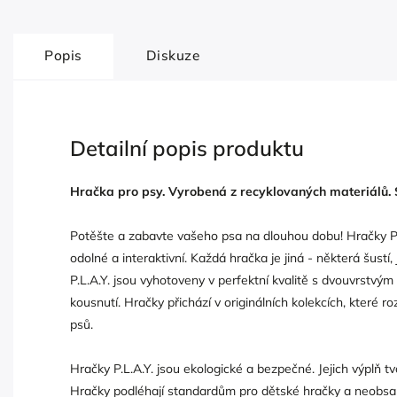
Popis
Diskuze
Detailní popis produktu
Hračka pro psy. Vyrobená z recyklovaných materiálů. S
Potěšte a zabavte vašeho psa na dlouhou dobu! Hračky P.L
odolné a interaktivní. Každá hračka je jiná - některá šustí, 
P.L.A.Y. jsou vyhotoveny v perfektní kvalitě s dvouvrstv
kousnutí. Hračky přichází v originálních kolekcích, které r
psů.
Hračky P.L.A.Y. jsou ekologické a bezpečné. Jejich výplň tv
Hračky podléhají standardům pro dětské hračky a neobsahu