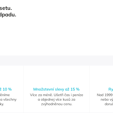
setu.
dpadu.
až 10 %
Množstevní slevy až 15 %
Ry
měníme
Více za méně. Ušetři čas i peníze
Nad 1999 
na všechny
a objednej více kusů za
nebo vý
ky.
zvýhodněnou cenu.
doruč