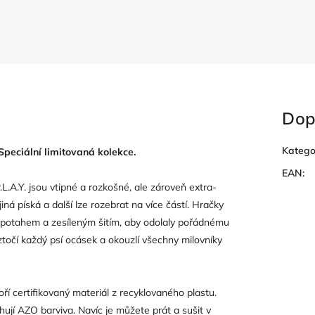
Dop
Katego
peciální limitovaná kolekce.
EAN
:
.A.Y. jsou vtipné a rozkošné, ale zároveň extra-
jiná píská a další lze rozebrat na více částí. Hračky
ým potahem a zesíleným šitím, aby odolaly pořádnému
oztočí každý psí ocásek a okouzlí všechny milovníky
oří certifikovaný materiál z recyklovaného plastu.
jí AZO barviva. Navíc je můžete prát a sušit v