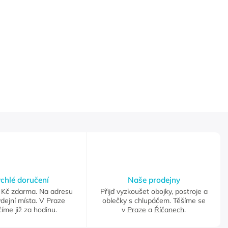
chlé doručení
Naše prodejny
Kč zdarma. Na adresu
Přijď vyzkoušet obojky, postroje a
dejní místa. V Praze
oblečky s chlupáčem. Těšíme se
íme již za hodinu.
v
Praze
a
Říčanech
.