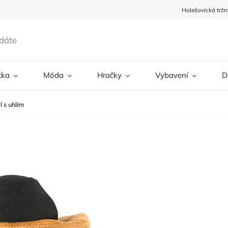
Holešovická tržn
tka
Móda
Hračky
Vybavení
D
l s uhlím