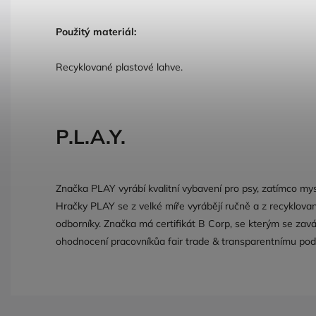
Použitý materiál:
Recyklované plastové lahve.
P.L.A.Y.
Značka PLAY vyrábí kvalitní vybavení pro psy, zatímco mysl
Hračky PLAY se z velké míře vyrábějí ručně a z recyklovan
odborníky. Značka má certifikát B Corp, se kterým se zavá
ohodnocení pracovníkůa fair trade & transparentnímu pod