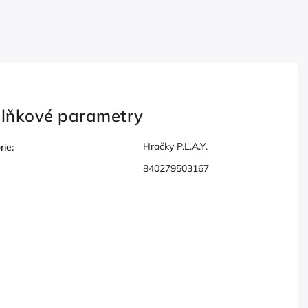
lňkové parametry
Hračky P.L.A.Y.
rie
:
840279503167