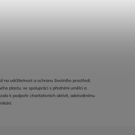
í na udržitelnost a ochranu životního prostředí.
ého plastu, ve spolupráci s předními umělci a
zala k podpoře charitativních aktivit, adekvátnímu
nikání.