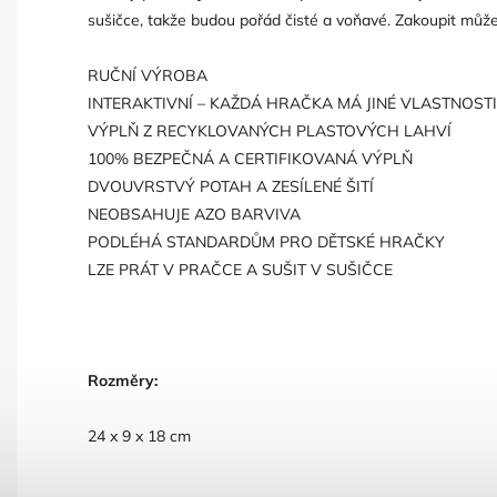
sušičce, takže budou pořád čisté a voňavé. Zakoupit může
RUČNÍ VÝROBA
INTERAKTIVNÍ – KAŽDÁ HRAČKA MÁ JINÉ VLASTNOSTI
VÝPLŇ Z RECYKLOVANÝCH PLASTOVÝCH LAHVÍ
100% BEZPEČNÁ A CERTIFIKOVANÁ VÝPLŇ
DVOUVRSTVÝ POTAH A ZESÍLENÉ ŠITÍ
NEOBSAHUJE AZO BARVIVA
PODLÉHÁ STANDARDŮM PRO DĚTSKÉ HRAČKY
LZE PRÁT V PRAČCE A SUŠIT V SUŠIČCE
Rozměry:
24 x 9 x 18 cm