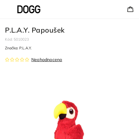
P.L.A.Y. Papoušek
Kód:
5010023
Značka:
P.L.A.Y.
Neohodnoceno