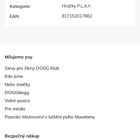
Hračky P.L.A.Y.
Kategorie
:
817152017882
EAN
:
Milujeme psy
Slevy pro členy DOGG Klub
Kdo jsme
Naše značky
DOGGblogg
Volné pozice
Pro média
Pawzler Mistrovství v luštění psího hlavolamu
Bezpečný nákup