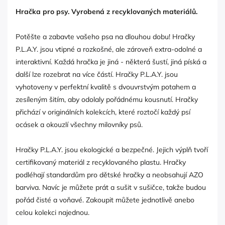
Hračka pro psy. Vyrobená z recyklovaných materiálů.
Potěšte a zabavte vašeho psa na dlouhou dobu! Hračky
P.L.A.Y. jsou vtipné a rozkošné, ale zároveň extra-odolné a
interaktivní. Každá hračka je jiná - některá šustí, jiná píská a
další lze rozebrat na více částí. Hračky P.L.A.Y. jsou
vyhotoveny v perfektní kvalitě s dvouvrstvým potahem a
zesíleným šitím, aby odolaly pořádnému kousnutí. Hračky
přichází v originálních kolekcích, které roztočí každý psí
ocásek a okouzlí všechny milovníky psů.
Hračky P.L.A.Y. jsou ekologické a bezpečné. Jejich výplň tvoří
certifikovaný materiál z recyklovaného plastu. Hračky
podléhají standardům pro dětské hračky a neobsahují AZO
barviva. Navíc je můžete prát a sušit v sušičce, takže budou
pořád čisté a voňavé. Zakoupit můžete jednotlivě anebo
celou kolekci najednou.