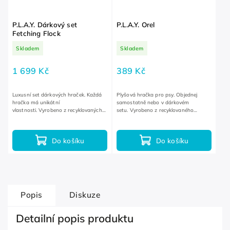
P.L.A.Y. Dárkový set
P.L.A.Y. Orel
Fetching Flock
Skladem
Skladem
1 699 Kč
389 Kč
Luxusní set dárkových hraček. Každá
Plyšová hračka pro psy. Objednej
hračka má unikátní
samostatně nebo v dárkovém
vlastnosti. Vyrobeno z recyklovaných
setu. Vyrobeno z recyklovaného
materiálů.
plastového odpadu.
Do košíku
Do košíku
Popis
Diskuze
Detailní popis produktu