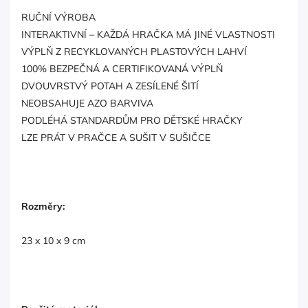
RUČNÍ VÝROBA
INTERAKTIVNÍ – KAŽDÁ HRAČKA MÁ JINÉ VLASTNOSTI
VÝPLŇ Z RECYKLOVANÝCH PLASTOVÝCH LAHVÍ
100% BEZPEČNÁ A CERTIFIKOVANÁ VÝPLŇ
DVOUVRSTVÝ POTAH A ZESÍLENÉ ŠITÍ
NEOBSAHUJE AZO BARVIVA
PODLÉHÁ STANDARDŮM PRO DĚTSKÉ HRAČKY
LZE PRÁT V PRAČCE A SUŠIT V SUŠIČCE
Rozměry:
23 x 10 x 9 cm