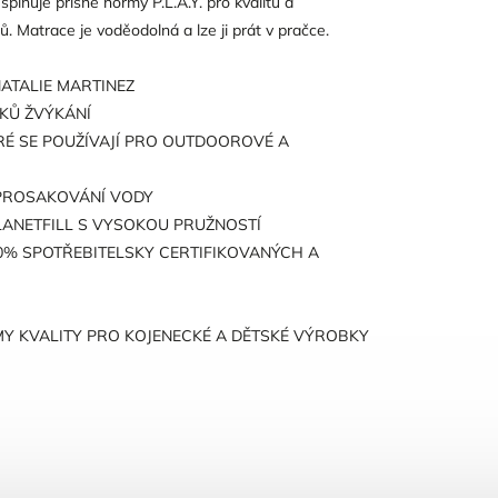
splňuje přísné normy P.L.A.Y. pro kvalitu a
. Matrace je voděodolná a lze ji prát v pračce.
ATALIE MARTINEZ
KŮ ŽVÝKÁNÍ
RÉ SE POUŽÍVAJÍ PRO OUTDOOROVÉ A
E PROSAKOVÁNÍ VODY
ANETFILL S VYSOKOU PRUŽNOSTÍ
0% SPOTŘEBITELSKY CERTIFIKOVANÝCH A
MY KVALITY PRO KOJENECKÉ A DĚTSKÉ VÝROBKY