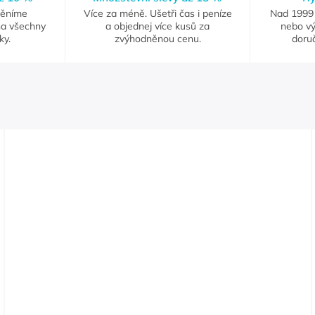
měníme
Více za méně. Ušetři čas i peníze
Nad 1999 
na všechny
a objednej více kusů za
nebo vý
ky.
zvýhodněnou cenu.
doruč