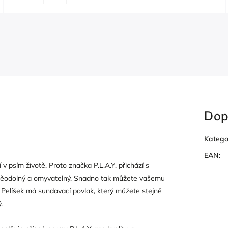
Dop
Katego
EAN
:
v psím životě. Proto značka P.L.A.Y. přichází s
oděodolný a omyvatelný. Snadno tak můžete vašemu
. Pelíšek má sundavací povlak, který můžete stejně
.