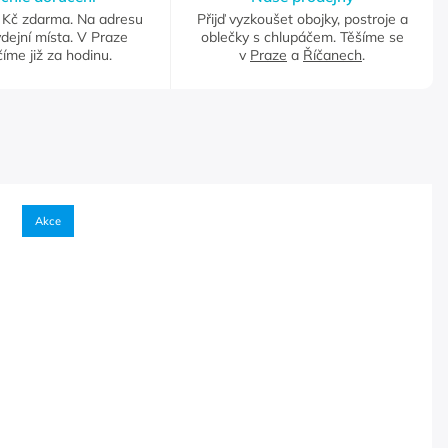
Kč zdarma. Na adresu
Přijď vyzkoušet obojky, postroje a
dejní místa. V Praze
oblečky s chlupáčem. Těšíme se
íme již za hodinu.
v
Praze
a
Říčanech
.
Akce