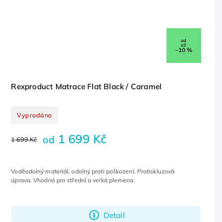
od
až
–10 %
Rexproduct Matrace Flat Black / Caramel
Vyprodáno
1 699 Kč
od
1 699 Kč
Voděodolný materiál, odolný proti poškození. Protiskluzová
úprava. Vhodná pro střední a velká plemena.
Detail