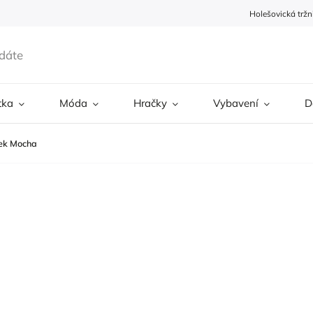
Holešovická tržn
tka
Móda
Hračky
Vybavení
D
šek Mocha