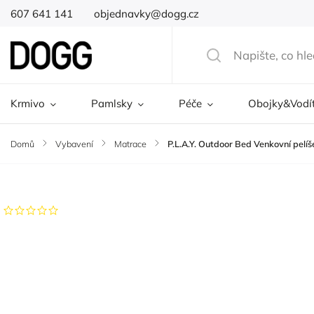
607 641 141
objednavky@dogg.cz
Krmivo
Pamlsky
Péče
Obojky&Vodí
Domů
/
Vybavení
/
Matrace
/
P.L.A.Y. Outdoor Bed Venkovní pelí
Značka:
P.L.A.Y.
Neohodnoceno