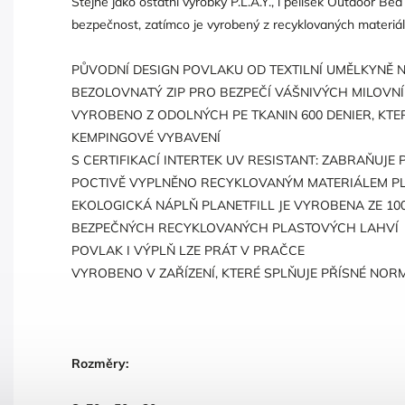
Stejně jako ostatní výrobky P.L.A.Y., i pelíšek Outdoor Bed 
bezpečnost, zatímco je vyrobený z recyklovaných materiálů
PŮVODNÍ DESIGN POVLAKU OD TEXTILNÍ UMĚLKYNĚ N
BEZOLOVNATÝ ZIP PRO BEZPEČÍ VÁŠNIVÝCH MILOVNÍ
VYROBENO Z ODOLNÝCH PE TKANIN 600 DENIER, KTE
KEMPINGOVÉ VYBAVENÍ
S CERTIFIKACÍ INTERTEK UV RESISTANT: ZABRAŇUJ
POCTIVĚ VYPLNĚNO RECYKLOVANÝM MATERIÁLEM PL
EKOLOGICKÁ NÁPLŇ PLANETFILL JE VYROBENA ZE 10
BEZPEČNÝCH RECYKLOVANÝCH PLASTOVÝCH LAHVÍ
POVLAK I VÝPLŇ LZE PRÁT V PRAČCE
VYROBENO V ZAŘÍZENÍ, KTERÉ SPLŇUJE PŘÍSNÉ NOR
Rozměry: