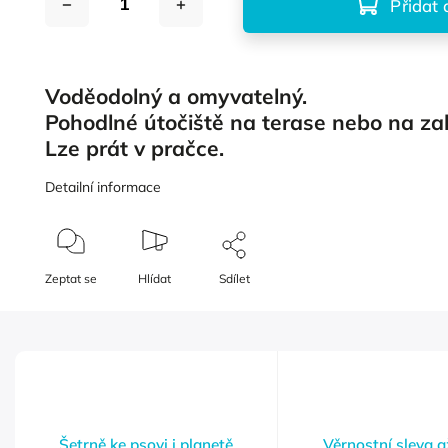
Přidat 
Voděodolný a omyvatelný.
Pohodlné útočiště na terase nebo na z
Lze prát v pračce.
Detailní informace
Zeptat se
Hlídat
Sdílet
Šetrně ke psovi i planetě
Věrnostní sleva 