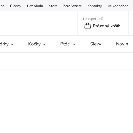
ice
Říčany
Bez obalu
Store
Zero Waste
Kontakty
Velkoobchod
Nákupní košík
Prázdný košík
árky
Kočky
Ptáci
Slevy
Novinky