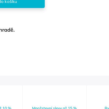
do košíku
ahradě.
až 10 %
Množstevní slevy až 15 %
Ry