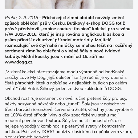
Praha, 2. 9. 2015
–
Přicházející zimní období navždy změní
způsob oblékání psů v Česku. Butikový e-shop DOGG totiž
právě představil „canine couture fashion“ kolekci pro sezónu
F/W 2015-2016, která je inspirována anglickou klasikou a
psům přináší exkluzivní přírodní materiály. Majitelé
rozmazlující své čtyřnohé miláčky se mohou těšit na rozšířený
sortiment zimního oblečení o vlněné šály a nové tvídové
kabáty. Módní kousky jsou k mání od 15. září na
www.dogg.cz
.
„V zimní kolekci představujeme módu výhradně od londýnské
značky Love My Dog, jejíž oblečení se šije ručně, je vyrobené z
čistě přírodních látek a nabízí se v nejlepších buticích po celém
světě,“ řekl Patrik Šilhavý, jeden ze dvou zakladatelů DOGG.
Obchod rozšiřuje sortiment o nové, ručně pletené šály pro psy,
někdy nazývané nákrčník nebo „tunel“. Šály jsou v nabídce ve
třech barvách (oranžové, červené a žluté), všechny jsou vyrobené
ze 100% čisté přírodní vlny a díky specifickému stehu mají
moderní povrchovou texturu. Šály lze nosit samostatně, ale
nejlépe vypadají v kombinaci s pletenými svetry v kontrastním
odstínu. Psí svetry DOGG nabízí v klasickém i copánkovém vzoru,
a to v různých barvách.