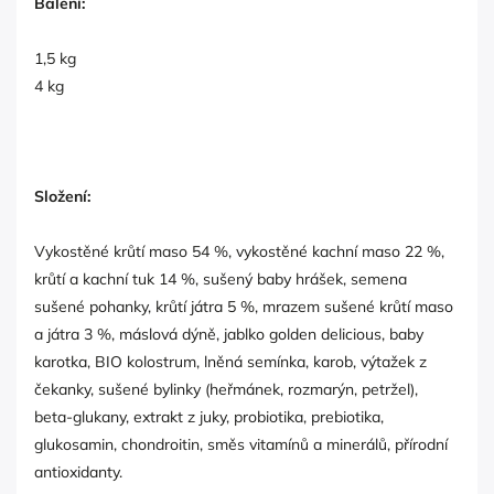
Balení:
1,5 kg
4 kg
Složení:
Vykostěné krůtí maso 54 %, vykostěné kachní maso 22 %,
krůtí a kachní tuk 14 %, sušený baby hrášek, semena
sušené pohanky, krůtí játra 5 %, mrazem sušené krůtí maso
a játra 3 %, máslová dýně, jablko golden delicious, baby
karotka, BIO kolostrum, lněná semínka, karob, výtažek z
čekanky, sušené bylinky (heřmánek, rozmarýn, petržel),
beta-glukany, extrakt z juky, probiotika, prebiotika,
glukosamin, chondroitin, směs vitamínů a minerálů, přírodní
antioxidanty.