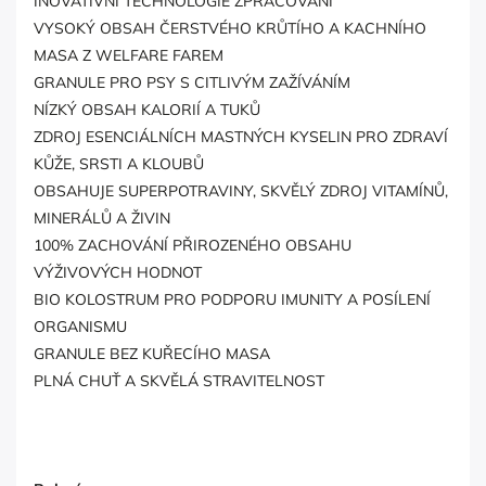
INOVATIVNÍ TECHNOLOGIE ZPRACOVÁNÍ
VYSOKÝ OBSAH ČERSTVÉHO KRŮTÍHO A KACHNÍHO
MASA Z WELFARE FAREM
GRANULE PRO PSY S CITLIVÝM ZAŽÍVÁNÍM
NÍZKÝ OBSAH KALORIÍ A TUKŮ
ZDROJ ESENCIÁLNÍCH MASTNÝCH KYSELIN PRO ZDRAVÍ
KŮŽE, SRSTI A KLOUBŮ
OBSAHUJE SUPERPOTRAVINY, SKVĚLÝ ZDROJ VITAMÍNŮ,
MINERÁLŮ A ŽIVIN
100% ZACHOVÁNÍ PŘIROZENÉHO OBSAHU
VÝŽIVOVÝCH HODNOT
BIO KOLOSTRUM PRO PODPORU IMUNITY A POSÍLENÍ
ORGANISMU
GRANULE BEZ KUŘECÍHO MASA
PLNÁ CHUŤ A SKVĚLÁ STRAVITELNOST