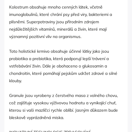
Kolostrum obsahuje mnoho cenných látek, včetně
imunoglobulinů, které chrání psy před viry, bakteriemi a
plísněmi. Superpotraviny jsou přírodním zdrojem
nejdůležitějších vitamínů, minerálů a živin, které mají
významný pozitivní vliv na organismus.
Toto holistické krmivo obsahuje účinné látky jako jsou
probiotika a prebiotika, která podporují lepší trávení a
vstřebávání živin. Dále je obohaceno o glukosamin a
chondroitin, které pomáhají pejskům udržet zdravé a silné
klouby.
Granule jsou vyrobeny z čerstvého masa z volného chovu,
což zajišťuje vysokou výživovou hodnotu a vynikající chuť,
kterou si vaši mazlíčci rychle oblíbí. Jasným důkazem bude
bleskově vyprázdněná miska.