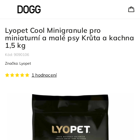
Lyopet Cool Minigranule pro
miniaturní a malé psy Krůta a kachna
1,5 kg
Kód:
9090106
Značka:
Lyopet
1 hodnocení