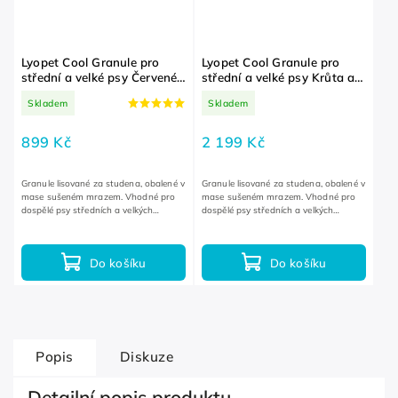
Lyopet Cool Granule pro
Lyopet Cool Granule pro
střední a velké psy Červené
střední a velké psy Krůta a
maso 4 kg
kachna 12 kg
Skladem
Skladem
899 Kč
2 199 Kč
Granule lisované za studena, obalené v
Granule lisované za studena, obalené v
mase sušeném mrazem. Vhodné pro
mase sušeném mrazem. Vhodné pro
dospělé psy středních a velkých
dospělé psy středních a velkých
plemen. Gluten free receptura bez
plemen. Gluten free receptura bez
lepku.
lepku.
Do košíku
Do košíku
Popis
Diskuze
Detailní popis produktu