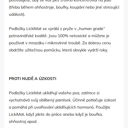
potřebujete, aby se váš pes zrovna koncentroval na jídlo
(třeba během ohňostroje, bouřky, koupání nebo jiné stresující
události).
Podložky LickiMat se vyrábí z pryže v „human grade“
potravinářské kvalitě. Jsou 100% netoxické a můžete je
používat v mrazáku i mikrovlnné troubě. Za dobrou cenu
obdržíte užitečnou pomůcku, která obvykle vydrží roky.
PROTI NUDĚ A ÚZKOSTI
Podložky LickiMat uklidňují vašeho psa, zatímco si
vychutnává svůj oblíbený pamlsek. Účinně potlačuje úzkost
a pomáhá při uvolňování uklidňujících hormonů. Použijte
LickiMat, když jdete do práce anebo když je bouřka,
ohňostroj apod.