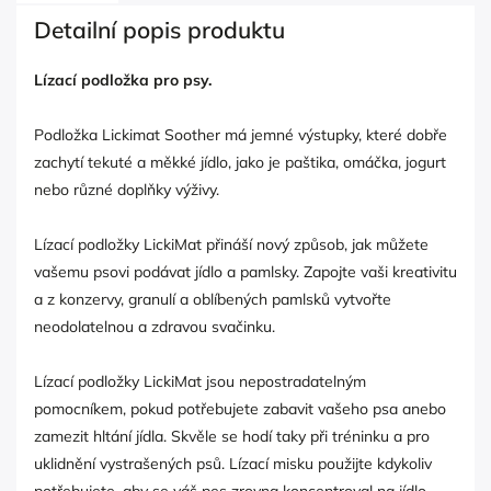
Detailní popis produktu
Lízací podložka pro psy.
Podložka Lickimat Soother má jemné výstupky, které dobře
zachytí tekuté a měkké jídlo, jako je paštika, omáčka, jogurt
nebo různé doplňky výživy.
Lízací podložky LickiMat přináší nový způsob, jak můžete
vašemu psovi podávat jídlo a pamlsky. Zapojte vaši kreativitu
a z konzervy, granulí a oblíbených pamlsků vytvořte
neodolatelnou a zdravou svačinku.
Lízací podložky LickiMat jsou nepostradatelným
pomocníkem, pokud potřebujete zabavit vašeho psa anebo
zamezit hltání jídla. Skvěle se hodí taky při tréninku a pro
uklidnění vystrašených psů. Lízací misku použijte kdykoliv