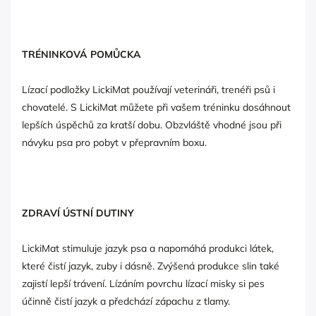
TRÉNINKOVÁ POMŮCKA
Lízací podložky LickiMat používají veterináři, trenéři psů i
chovatelé. S LickiMat můžete při vašem tréninku dosáhnout
lepších úspěchů za kratší dobu. Obzvláště vhodné jsou při
návyku psa pro pobyt v přepravním boxu.
ZDRAVÍ ÚSTNÍ DUTINY
LickiMat stimuluje jazyk psa a napomáhá produkci látek,
které čistí jazyk, zuby i dásně. Zvýšená produkce slin také
zajistí lepší trávení. Lízáním povrchu lízací misky si pes
účinně čistí jazyk a předchází zápachu z tlamy.