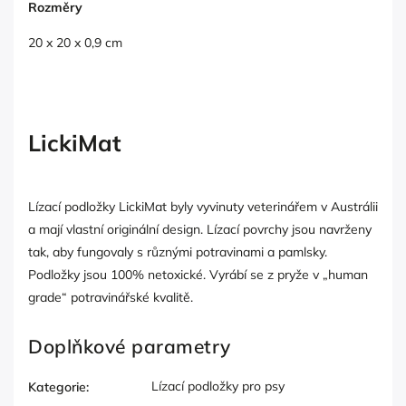
Rozměry
20 x 20 x 0,9 cm
LickiMat
Lízací podložky LickiMat byly vyvinuty veterinářem v Austrálii
a mají vlastní originální design. Lízací povrchy jsou navrženy
tak, aby fungovaly s různými potravinami a pamlsky.
Podložky jsou 100% netoxické. Vyrábí se z pryže v „human
grade“ potravinářské kvalitě.
Doplňkové parametry
Lízací podložky pro psy
Kategorie
: