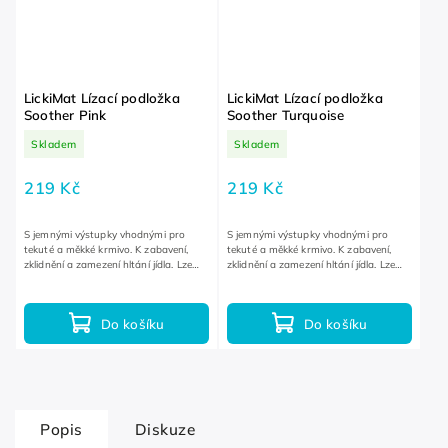
LickiMat Lízací podložka
LickiMat Lízací podložka
Soother Pink
Soother Turquoise
Skladem
Skladem
219 Kč
219 Kč
S jemnými výstupky vhodnými pro
S jemnými výstupky vhodnými pro
tekuté a měkké krmivo. K zabavení,
tekuté a měkké krmivo. K zabavení,
zklidnění a zamezení hltání jídla. Lze
zklidnění a zamezení hltání jídla. Lze
používat v mrazáku i mikrovlné
používat v mrazáku i mikrovlné
troubě.
troubě.
Do košíku
Do košíku
Popis
Diskuze