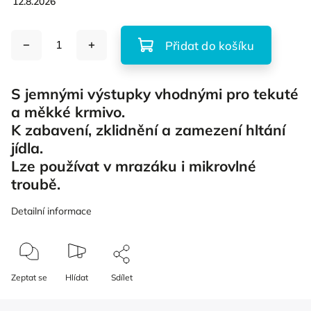
12.8.2026
Přidat do košíku
S jemnými výstupky vhodnými pro tekuté
a měkké krmivo.
K zabavení, zklidnění a zamezení hltání
jídla.
Lze používat v mrazáku i mikrovlné
troubě.
Detailní informace
Zeptat se
Hlídat
Sdílet