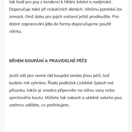
tak hodí pro psy s tendencí k hltání, krkání a nadýmání.
Doporučuje také při redukčních dietách. Většinu pamlsků lze
zmrazit, čímž dobu pro jejich snězení ještě prodloužíte. Pro
dobré zapracování jídla do formy doporučujeme použít
stěrku.
BĚHEM KOUPÁNÍ A PRAVIDELNÉ PÉČE
Jestli váš pes nemá rád koupání anebo jinou péči, teď
budete mít vyhráno. Řada podložek LickiMat Splash má
přísavku, takže je snadno připevníte na stěnu vany nebo
sprchového koutu. Můžete tak zabavit a uklidnit vašeho psa,
zatímco uděláte, co potřebujete.