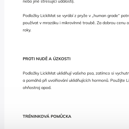
nebo jiné stresující události).
Podložky LickiMat se vyrábí z pryže v „human grade“ potr
používat v mrazáku i mikrovlnné troubě. Za dobrou cenu o
roky.
PROTI NUDĚ A ÚZKOSTI
Podložky LickiMat uklidňují vašeho psa, zatímco si vychut
a pomáhá při uvolňování uklidňujících hormonů. Použijte L
ohňostroj apod.
TRÉNINKOVÁ POMŮCKA