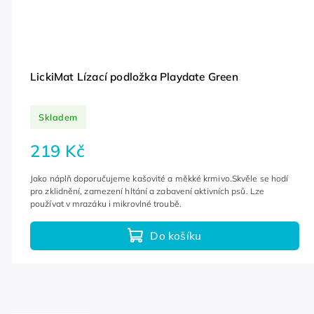
LickiMat Lízací podložka Playdate Green
Skladem
219 Kč
Jako náplň doporučujeme kašovité a měkké krmivo.Skvěle se hodí
pro zklidnění, zamezení hltání a zabavení aktivních psů. Lze
používat v mrazáku i mikrovlné troubě.
Do košíku