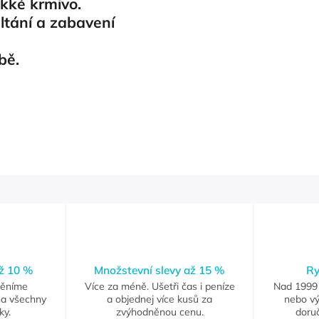
kké krmivo.
ltání a zabavení
ubě.
až 10 %
Množstevní slevy až 15 %
Ry
měníme
Více za méně. Ušetři čas i peníze
Nad 1999 
na všechny
a objednej více kusů za
nebo vý
ky.
zvýhodněnou cenu.
doruč