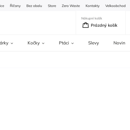
ice
Říčany
Bez obalu
Store
Zero Waste
Kontakty
Velkoobchod
Nákupní košík
Prázdný košík
árky
Kočky
Ptáci
Slevy
Novinky