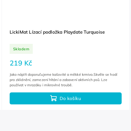
LickiMat Lízací podložka Playdate Turquoise
Skladem
219 Kč
Jako náplň doporučujeme kašovité a měkké krmivo.Skvěle se hodí
pro zklidnění, zamezení hltání a zabavení aktivních psů. Lze
používat v mrazáku i mikrovlné troubě.
Do košíku