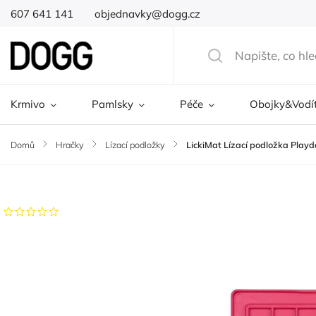
607 641 141
objednavky@dogg.cz
Krmivo
Pamlsky
Péče
Obojky&Vodí
Domů
/
Hračky
/
Lízací podložky
/
LickiMat Lízací podložka Playd
Značka:
LickiMat
Neohodnoceno