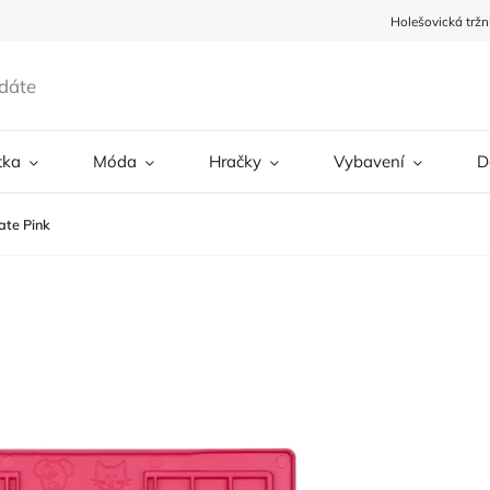
Holešovická tržn
tka
Móda
Hračky
Vybavení
D
ate Pink