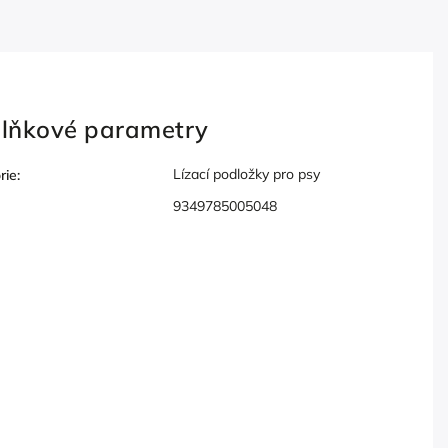
lňkové parametry
Lízací podložky pro psy
rie
:
9349785005048