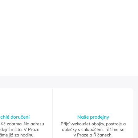
chlé doručení
Naše prodejny
Kč zdarma. Na adresu
Přijď vyzkoušet obojky, postroje a
dejní místa. V Praze
oblečky s chlupáčem. Těšíme se
íme již za hodinu.
v
Praze
a
Říčanech
.