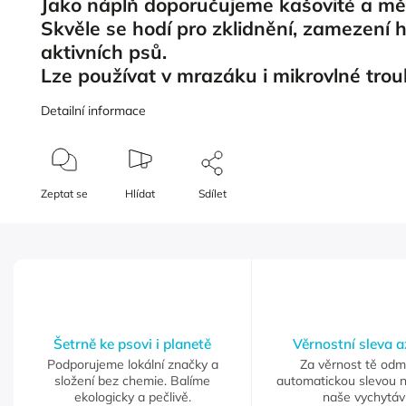
Jako náplň doporučujeme kašovité a mě
Skvěle se hodí pro zklidnění, zamezení h
aktivních psů.
Lze používat v mrazáku i mikrovlné tro
Detailní informace
Zeptat se
Hlídat
Sdílet
Šetrně ke psovi i planetě
Věrnostní sleva 
Podporujeme lokální značky a
Za věrnost tě od
složení bez chemie. Balíme
automatickou slevou 
ekologicky a pečlivě.
naše vychytáv