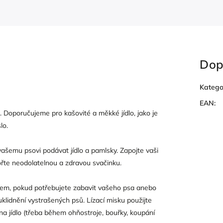
Dop
Katego
EAN
:
 Doporučujeme pro kašovité a měkké jídlo, jako je
lo.
vašemu psovi podávat jídlo a pamlsky. Zapojte vaši
vořte neodolatelnou a zdravou svačinku.
kem, pokud potřebujete zabavit vašeho psa anebo
 uklidnění vystrašených psů. Lízací misku použijte
na jídlo (třeba během ohňostroje, bouřky, koupání