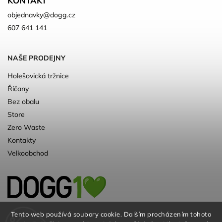
KONTAKT
objednavky
@
dogg.cz
607 641 141
NAŠE PRODEJNY
Holešovická tržnice
Říčany
Bez obalu
Store
Zero Waste
Kontakty
Velkoobchod
Kvalitní a ♻️eko chovatelské potřeby pro
Tento web používá soubory cookie. Dalším procházením tohoto