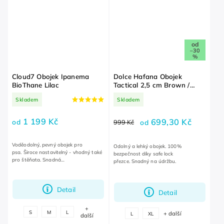
od
–30
%
Cloud7 Obojek Ipanema
Dolce Hafana Obojek
BioThane Lilac
Tactical 2,5 cm Brown /
Pastel Pink
Skladem
Skladem
1 199 Kč
699,30 Kč
od
999 Kč
od
Voděodolný, pevný obojek pro
Odolný a lehký obojek. 100%
psa. Široce nastavitelný - vhodný také
bezpečnost díky safe lock
pro štěňata. Snadná
přezce. Snadný na údržbu.
údržba. Nepohlcuje viry a bakterie.
Detail
Detail
+
S
M
L
+ další
L
XL
další