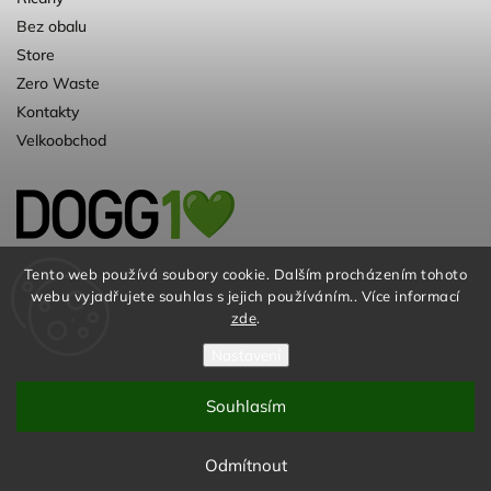
Bez obalu
Store
Zero Waste
Kontakty
Velkoobchod
Kvalitní a ♻️eko chovatelské potřeby pro
Tento web používá soubory cookie. Dalším procházením tohoto
webu vyjadřujete souhlas s jejich používáním.. Více informací
psy. Už 10 let
zde
.
Nastavení
Souhlasím
© DOGG.CZ s.r.o. 2026
Odmítnout
Vytvořil
Shoptet