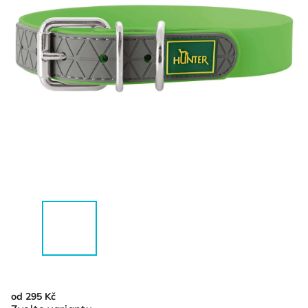
od
295 Kč