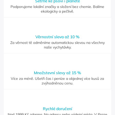
Šetrně ke psovi i planetě
Podporujeme lokální značky a složení bez chemie. Balíme
ekologicky a pečlivě.
Věrnostní sleva až 10 %
Za věrnost tě odměníme automatickou slevou na všechny
naše vychytávky.
Množstevní slevy až 15 %
Více za méně. Ušetři čas i peníze a objednej více kusů za
zvýhodněnou cenu.
Rychlé doručení
Nad 1999 Kč zdarma. Na adresu nebo výdejní místa. V Praze