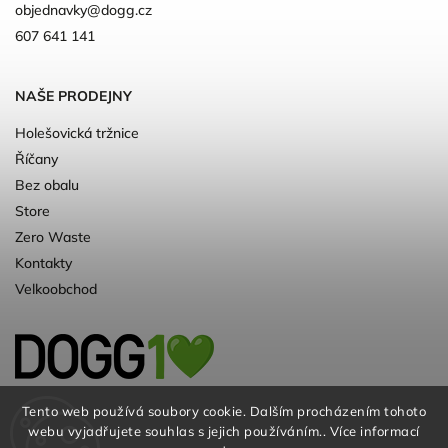
objednavky
@
dogg.cz
607 641 141
NAŠE PRODEJNY
Holešovická tržnice
Říčany
Bez obalu
Store
Zero Waste
Kontakty
Velkoobchod
Kvalitní a ♻️eko chovatelské potřeby pro
Tento web používá soubory cookie. Dalším procházením tohoto
webu vyjadřujete souhlas s jejich používáním.. Více informací
psy. Už 10 let