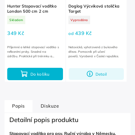
Hunter Stopovací vodítko
Doglog Výcviková stolička
London 500 cm 2 cm
Target
Skladem
Vyprodáno
349 Kč
439 Kč
od
Příjemné a lehké stopovací vodítko s
Netoxická, vyhotovená z bukového
reflexními prvky. Snadné na
dřeva. Pomocník při učení
údržbu. Praktické při tréninku a
povelů. Vyrobená v České republice.
venčení.
Do košíku
Detail
Popis
Diskuze
Detailní popis produktu
Stopovací vodítko pro psy. Ruční výroba v Německu.