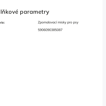
lňkové parametry
Zpomalovací misky pro psy
rie
:
5906090385087