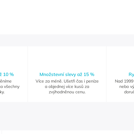
až 10 %
Množstevní slevy až 15 %
Ry
měníme
Více za méně. Ušetři čas i peníze
Nad 1999 
na všechny
a objednej více kusů za
nebo vý
ky.
zvýhodněnou cenu.
doruč