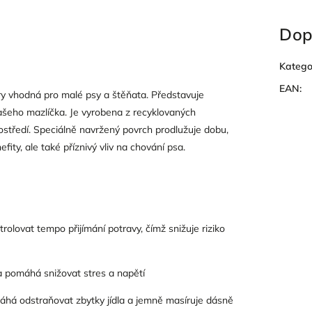
Dop
Katego
EAN
:
ry vhodná pro malé psy a štěňata. Představuje
ašeho mazlíčka. Je vyrobena z recyklovaných
rostředí. Speciálně navržený povrch prodlužuje dobu,
fity, ale také příznivý vliv na chování psa.
olovat tempo přijímání potravy, čímž snižuje riziko
 a pomáhá snižovat stres a napětí
áhá odstraňovat zbytky jídla a jemně masíruje dásně