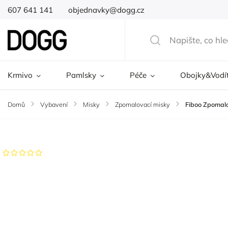
607 641 141
objednavky@dogg.cz
Krmivo
Pamlsky
Péče
Obojky&Vodí
Domů
/
Vybavení
/
Misky
/
Zpomalovací misky
/
Fiboo Zpomalo
Značka:
Fiboo
Neohodnoceno