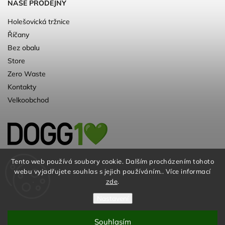
NAŠE PRODEJNY
Holešovická tržnice
Říčany
Bez obalu
Store
Zero Waste
Kontakty
Velkoobchod
Kvalitní a ♻️eko chovatelské potřeby pro
Tento web používá soubory cookie. Dalším procházením tohoto
webu vyjadřujete souhlas s jejich používáním.. Více informací
psy. Už 10 let
zde
.
Nastavení
Souhlasím