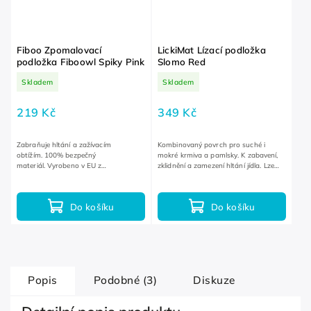
Fiboo Zpomalovací
LickiMat Lízací podložka
podložka Fiboowl Spiky Pink
Slomo Red
Skladem
Skladem
219 Kč
349 Kč
Zabraňuje hltání a zažívacím
Kombinovaný povrch pro suché i
obtížím. 100% bezpečný
mokré krmiva a pamlsky. K zabavení,
materiál. Vyrobeno v EU z
zklidnění a zamezení hltání jídla. Lze
recyklovaných materiálů.
používat v mrazáku i mikrovlné
troubě.
Do košíku
Do košíku
Popis
Podobné (3)
Diskuze