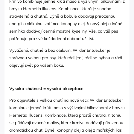
krmivo kombinuje jemné krůtí maso s výživnými bílkovinami z
hmyzu Hermetia illucens. Kombinace, která je snadno
stravitelná a chutná. Dýně a bobule dodávají přirozenou
energii a vlákninu, zatímco konopný olej, řasový olej a lněné
semínko dodávají cenné mastné kyseliny. Vše, co váš pes
potřebuje pro své každodenní dobrodružství.
Vyvážené, chutné a bez obilovin: Wilder Entdecker je
správnou volbou pro psy, kteří rádi jedí, rádi se hýbou a rádi
objevují svět po vašem boku.
Vysoká chutnost = vysoká akceptace
Pro objevitele s velkou chutí na nové věci! Wilder Entdecker
kombinuje jemné krůtí maso s výživnými bílkovinami z hmyzu
Hermetia illucens. Kombinace, která prostě chutná. K tomu
se přidávají ovocné maliny, které krmivu dodávají přirozenou
aromatickou chuť. Dýně, konopný olej a olej z mořských řas