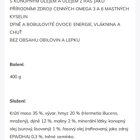
S KONOPNÝM OLEJEM A OLEJEM Z ŘAS JAKO
PŘÍRODNÍMI ZDROJI CENNÝCH OMEGA 3 A 6 MASTNÝCH
KYSELIN
DÝNĚ A BOBULOVITÉ OVOCE: ENERGIE, VLÁKNINA A
CHUŤ
BEZ OBSAHU OBILOVIN A LEPKU
Balení:
400 g
Složení:
Krůtí maso 35 %, vývar, hmyz 20 % (Hermetia illucens,
mražený), dýně 12 %, maliny 2 %, minerální látky, konopný
olej (surový, lisovaný) 1 %, řasový olej (rafinovaný, jako zdroj
EPA/DHA) 0,3 %, lněné semínko.