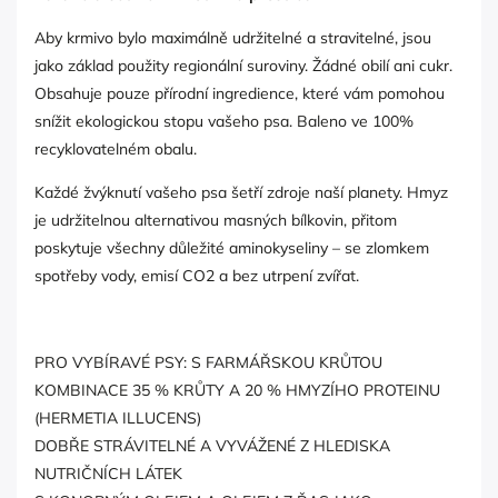
Aby krmivo bylo maximálně udržitelné a stravitelné, jsou
jako základ použity regionální suroviny. Žádné obilí ani cukr.
Obsahuje pouze přírodní ingredience, které vám pomohou
snížit ekologickou stopu vašeho psa. Baleno ve 100%
recyklovatelném obalu.
Každé žvýknutí vašeho psa šetří zdroje naší planety. Hmyz
je udržitelnou alternativou masných bílkovin, přitom
poskytuje všechny důležité aminokyseliny – se zlomkem
spotřeby vody, emisí CO2 a bez utrpení zvířat.
PRO VYBÍRAVÉ PSY: S FARMÁŘSKOU KRŮTOU
KOMBINACE 35 % KRŮTY A 20 % HMYZÍHO PROTEINU
(HERMETIA ILLUCENS)
DOBŘE STRÁVITELNÉ A VYVÁŽENÉ Z HLEDISKA
NUTRIČNÍCH LÁTEK