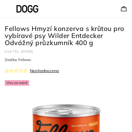
Fellows Hmyzí konzerva s krůtou pro
vybíravé psy Wilder Entdecker
Odvážný průzkumník 400 g
Kód:
FEL-403056
Značka:
Fellows
Neohodnoceno
Více za méně