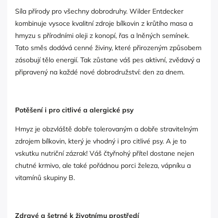
Síla přírody pro všechny dobrodruhy. Wilder Entdecker
kombinuje vysoce kvalitní zdroje bílkovin z krůtího masa a
hmyzu s přírodními oleji z konopí, řas a lněných semínek.
Tato směs dodává cenné živiny, které přirozeným způsobem
zásobují tělo energií. Tak zůstane váš pes aktivní, zvědavý a
připravený na každé nové dobrodružství: den za dnem.
Potěšení i pro citlivé a alergické psy
Hmyz je obzvláště dobře tolerovaným a dobře stravitelným
zdrojem bílkovin, který je vhodný i pro citlivé psy. A je to
vskutku nutriční zázrak! Váš čtyřnohý přítel dostane nejen
chutné krmivo, ale také pořádnou porci železa, vápníku a
vitamínů skupiny B.
Zdravé a šetrné k životnímu prostředí