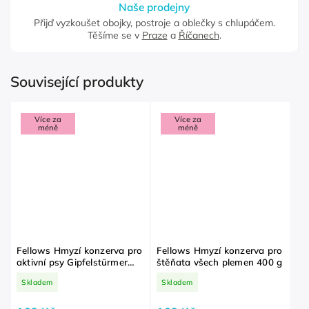
Naše prodejny
Přijď vyzkoušet obojky, postroje a oblečky s chlupáčem.
Těšíme se v
Praze
a
Říčanech
.
Související produkty
Více za
Více za
méně
méně
Fellows Hmyzí konzerva pro
Fellows Hmyzí konzerva pro
aktivní psy Gipfelstürmer
štěňata všech plemen 400 g
Pokořitel vrcholů 400 g
Skladem
Skladem