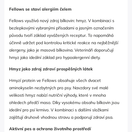
Fellows se staví alergiím čelem
Fellows využívá nový zdroj bílkovin: hmyz. V kombinaci s
bezlepkovými vybranými přísadami a jasným označením
původu tvoří základ vyvážených receptur. To napomáhá
účinně udržet pod kontrolou kritické reakce na nejběžnější
alergeny, jako je masová bílkovina. Veterináři doporučují
hmyz jako ideální základ pro hypoalergenní diety.
Hmyz jako zdroj zdraví prospěšných látek
Hmyzí protein ve Fellows obsahuje všech dvacet
aminokyselin nezbytných pro psy. Navzdory své malé
velikosti hmyz nabízí nutriční výhody, které v mnoha
ohledech předčí maso. Díky vysokému obsahu bílkovin jsou
ideální pro psí krmivo. V kombinaci s dalšími složkami
zajišťují druhově vhodnou stravu a podporují zdraví psa.
Aktivní pes a ochrana životního prostředí