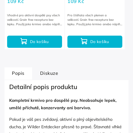
109 Kč
109 Kč
Vhodné pro aktivní dospělé psy všech
Pro štěňata všech plemen a
velikostí. Grain free receptura bez
velikostí. Grain free receptura bez
lepku. Použij jako krmivo anebo náplň
lepku. Použij jako krmivo anebo náplň
do hraček.
do hraček.
Do košíku
Do košíku
Popis
Diskuze
Detailní popis produktu
Kompletní krmivo pro dospělé psy. Neobsahuje lepek,
umělé příchutě, konzervanty ani barviva.
Pokud je váš pes zvědavý, aktivní a plný objevitelského
ducha, je Wilder Entdecker přesně to pravé. Šťavnaté vlhké