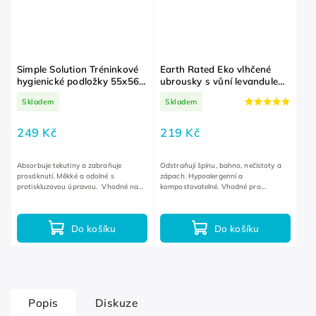
Simple Solution Tréninkové
Earth Rated Eko vlhčené
hygienické podložky 55x56
ubrousky s vůní levandule
cm 14 ks
100 ks
Skladem
Skladem
249 Kč
219 Kč
Absorbuje tekutiny a zabraňuje
Odstraňují špínu, bahno, nečistoty a
prosáknutí. Měkké a odolné s
zápach. Hypoalergenní a
protiskluzovou úpravou. Vhodné na
kompostovatelné. Vhodné pro
trénink anebo jako alternativní
každodenní použití.
toaleta.
Do košíku
Do košíku
Popis
Diskuze