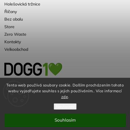
Holešovická tržnice
Říčany
Bez obalu
Store
Zero Waste
Kontakty
Velkoobchod
Kvalitní a ♻️eko chovatelské potřeby pro
Tento web používá soubory cookie. Dalším procházením tohoto
webu vyjadřujete souhlas s jejich používáním.. Více informací
psy. Už 10 let
zde
.
Nastavení
Souhlasím