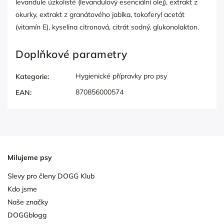
levandule úzkolisté (levandulový esenciální olej), extrakt z
okurky, extrakt z granátového jablka, tokoferyl acetát
(vitamín E), kyselina citronová, citrát sodný, glukonolakton.
Doplňkové parametry
Hygienické přípravky pro psy
Kategorie
:
870856000574
EAN
:
Milujeme psy
Slevy pro členy DOGG Klub
Kdo jsme
Naše značky
DOGGblogg