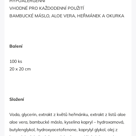
HYPOALERGENNÍ
VHODNÉ PRO KAŽDODENNÍ POUŽITÍ
BAMBUCKÉ MÁSLO, ALOE VERA, HEŘMÁNEK A OKURKA
Balení
100 ks
20 x 20 cm
Složení
Voda, glycerin, extrakt z květů heřmánku, extrakt z listů aloe
aloe vera, bambucké máslo, kyselina kapryl – hydroxamová,
butylenglykol, hydroxyacetofenone, kaprylyl glykol, olej z