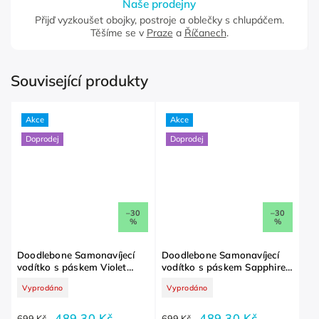
Naše prodejny
Přijď vyzkoušet obojky, postroje a oblečky s chlupáčem.
Těšíme se v
Praze
a
Říčanech
.
Související produkty
Akce
Akce
Doprodej
Doprodej
–30
–30
%
%
Doodlebone Samonavíjecí
Doodlebone Samonavíjecí
vodítko s páskem Violet
vodítko s páskem Sapphire
50kg 8m
Blue 50kg 8m
Vyprodáno
Vyprodáno
489,30 Kč
489,30 Kč
699 Kč
699 Kč