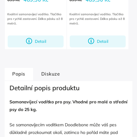
Kvalitní samonavíjecí vodítko. Tlačítko
Kvalitní samonavíjecí vodítko. Tlačítko
pro rychlé zastavení. Délka pásku až 8
pro rychlé zastavení. Délka pásku až 8
metrů.
metrů.
Detail
Detail
Popis
Diskuze
Detailní popis produktu
Samonavíjecí vodítko pro psy. Vhodné pro malé a střední
psy do 25 kg.
Se samonavíjecím vodítkem Doodlebone může váš pes
důkladně prozkoumat okolí, zatímco ho pořád máte pod