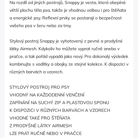
Na rozdíl od jiných postrojů, Snappy je vesta, která obepíná
větší plochu těla psa, takže je vhodnou volbou i pro štěňata
a energické psy. Reflexní prvky se postarají o bezpečnost
vašeho psa v šeru nebo za tmy.
Stylový postroj Snappy je vyhotovený z pevné a prodyšné
látky Airmesh. Kdykoliv ho můžete vyprat ručně anebo v
pračce, a tak pořád vypadá jako nový. Pro dokonalý výsledek
kombinujte s vodítky a obojky ze stejné kolekce. K dispozici v
různých barvách a vzorech.
STYLOVÝ POSTROJ PRO PSY
VHODNÝ NA KAŽDODENNÍ VENČENÍ
ZAPÍNÁNÍ NA SUCHÝ ZIP A PLASTOVOU SPONU
K DISPOZICI V RŮZNÝCH BARVÁCH A VZORECH
VHODNÉ TAKÉ PRO ŠTĚŇATA
Z PRODYŠNÉ LÁTKY AIRMESH
LZE PRÁT RUČNĚ NEBO V PRAČCE