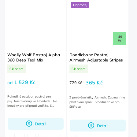
Doprodej
–49
%
Woolly Wolf Postroj Alpha
Doodlebone Postroj
360 Deep Teal Mix
Airmesh Adjustable Stripes
Skladem
Skladem
1 529 Kč
365 Kč
od
729 Kč
Pohodlný outdoor postroj pro
Z prodyšné látky Airmesh. Zapínání na
psy. Nastavitelný ve 4 bodech. Dva
plastovou sponu. Vhodné také pro
kroužky pro připnutí vodítka. S
štěňata.
poutkem pro připnutí LED světla nebo
známky.
Detail
Detail
+