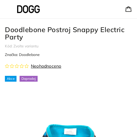
Doodlebone Postroj Snappy Electric
Party
Kód:
Zvolte variantu
Značka:
Doodlebone
Neohodnoceno
Akce
Doprodej