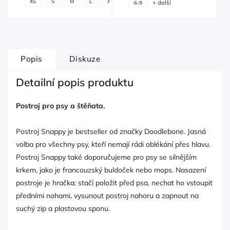
XS
S
M
L
XL
+ další
6-9
další
Popis
Diskuze
Detailní popis produktu
Postroj pro psy a štěňata.
Postroj Snappy je bestseller od značky Doodlebone. Jasná
volba pro všechny psy, kteří nemají rádi oblékání přes hlavu.
Postroj Snappy také doporučujeme pro psy se silnějším
krkem, jako je francouzský buldoček nebo mops. Nasazení
postroje je hračka: stačí položit před psa, nechat ho vstoupit
předními nohami, vysunout postroj nahoru a zapnout na
suchý zip a plastovou sponu.