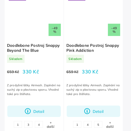
–49
–49
%
%
Doodlebone Postroj Snappy
Doodlebone Postroj Snappy
Beyond The Blue
Pink Addiction
Skladem
Skladem
330 Kč
330 Kč
659 Kč
659 Kč
Z prodyšné látky Airmesh. Zapínání na
Z prodyšné látky Airmesh. Zapínání na
suchý zip a plastovou sponu. Vhodné
suchý zip a plastovou sponu. Vhodné
také pro štěňata.
také pro štěňata.
Detail
Detail
+
+
1
3
4
1
4
5
další
další