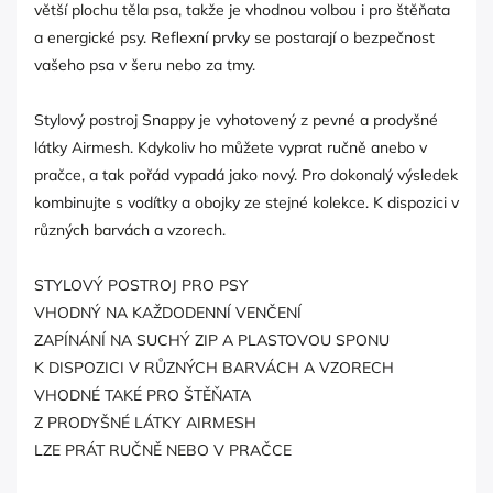
větší plochu těla psa, takže je vhodnou volbou i pro štěňata
a energické psy. Reflexní prvky se postarají o bezpečnost
vašeho psa v šeru nebo za tmy.
Stylový postroj Snappy je vyhotovený z pevné a prodyšné
látky Airmesh. Kdykoliv ho můžete vyprat ručně anebo v
pračce, a tak pořád vypadá jako nový. Pro dokonalý výsledek
kombinujte s vodítky a obojky ze stejné kolekce. K dispozici v
různých barvách a vzorech.
STYLOVÝ POSTROJ PRO PSY
VHODNÝ NA KAŽDODENNÍ VENČENÍ
ZAPÍNÁNÍ NA SUCHÝ ZIP A PLASTOVOU SPONU
K DISPOZICI V RŮZNÝCH BARVÁCH A VZORECH
VHODNÉ TAKÉ PRO ŠTĚŇATA
Z PRODYŠNÉ LÁTKY AIRMESH
LZE PRÁT RUČNĚ NEBO V PRAČCE