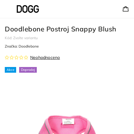
Doodlebone Postroj Snappy Blush
Kód:
Zvolte variantu
Značka:
Doodlebone
Neohodnoceno
Akce
Doprodej