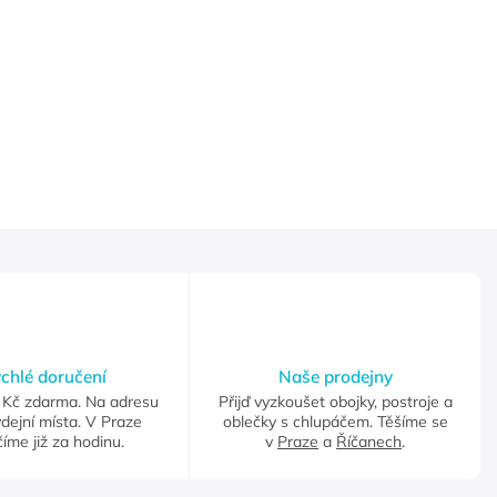
chlé doručení
Naše prodejny
Kč zdarma. Na adresu
Přijď vyzkoušet obojky, postroje a
dejní místa. V Praze
oblečky s chlupáčem. Těšíme se
íme již za hodinu.
v
Praze
a
Říčanech
.