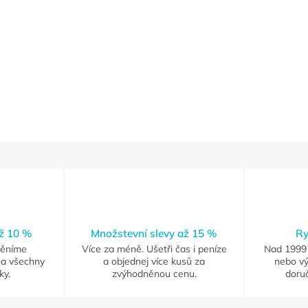
až 10 %
Množstevní slevy až 15 %
Ry
měníme
Více za méně. Ušetři čas i peníze
Nad 1999 
na všechny
a objednej více kusů za
nebo vý
ky.
zvýhodněnou cenu.
doruč