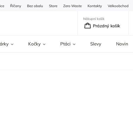
ice
Říčany
Bez obalu
Store
Zero Waste
Kontakty
Velkoobchod
Nákupní košík
Prázdný košík
árky
Kočky
Ptáci
Slevy
Novinky