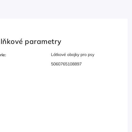
lňkové parametry
Látkové obojky pro psy
rie
:
5060765108897