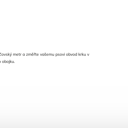
jčovský metr a změřte vašemu psovi obvod krku v
o obojku.