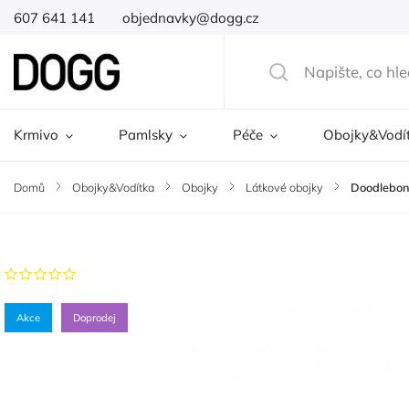
607 641 141
objednavky@dogg.cz
Krmivo
Pamlsky
Péče
Obojky&Vodí
Domů
/
Obojky&Vodítka
/
Obojky
/
Látkové obojky
/
Doodlebon
Značka:
Doodlebone
Neohodnoceno
Akce
Doprodej