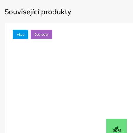
Související produkty
Akce
Doprodej
od
–30 %