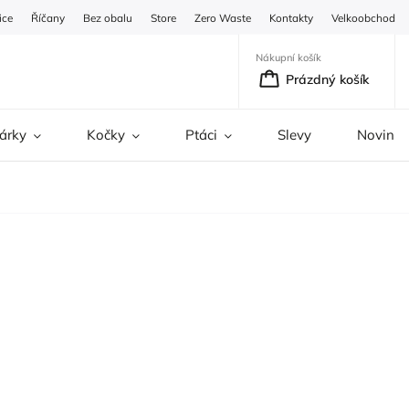
ice
Říčany
Bez obalu
Store
Zero Waste
Kontakty
Velkoobchod
Nákupní košík
Prázdný košík
árky
Kočky
Ptáci
Slevy
Novinky