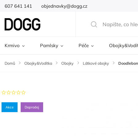
607 641 141
objednavky@dogg.cz
Krmivo
Pamlsky
Péče
Obojky&Vodí
Domů
/
Obojky&Vodítka
/
Obojky
/
Látkové obojky
/
Doodlebon
Značka:
Doodlebone
Neohodnoceno
Akce
Doprodej