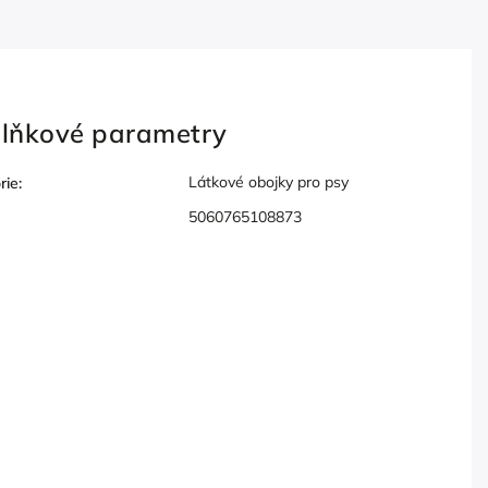
lňkové parametry
Látkové obojky pro psy
rie
:
5060765108873