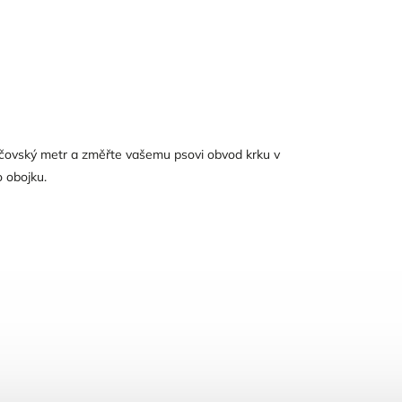
jčovský metr a změřte vašemu psovi obvod krku v
o obojku.