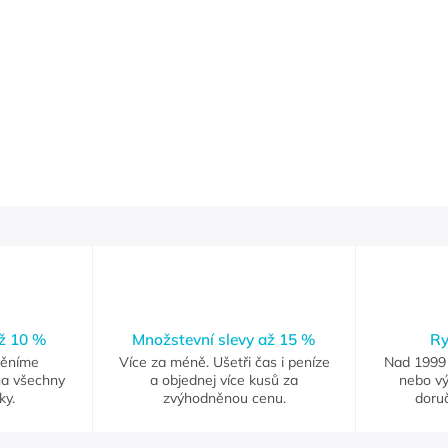
až 10 %
Množstevní slevy až 15 %
Ry
měníme
Více za méně. Ušetři čas i peníze
Nad 1999 
na všechny
a objednej více kusů za
nebo vý
ky.
zvýhodněnou cenu.
doruč