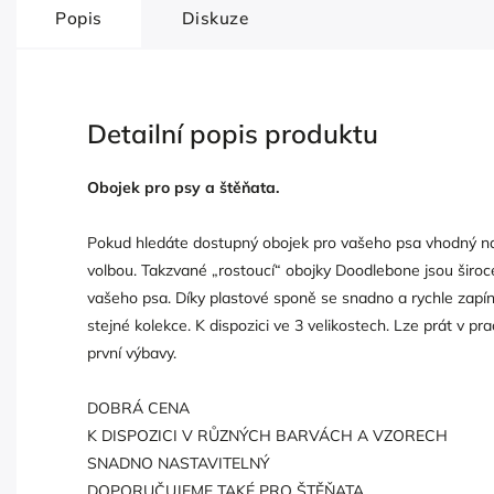
Popis
Diskuze
Detailní popis produktu
Obojek pro psy a štěňata.
Pokud hledáte dostupný obojek pro vašeho psa vhodný na
volbou. Takzvané „rostoucí“ obojky Doodlebone jsou široce
vašeho psa. Díky plastové sponě se snadno a rychle zapín
stejné kolekce. K dispozici ve 3 velikostech. Lze prát v 
první výbavy.
DOBRÁ CENA
K DISPOZICI V RŮZNÝCH BARVÁCH A VZORECH
SNADNO NASTAVITELNÝ
DOPORUČUJEME TAKÉ PRO ŠTĚŇATA