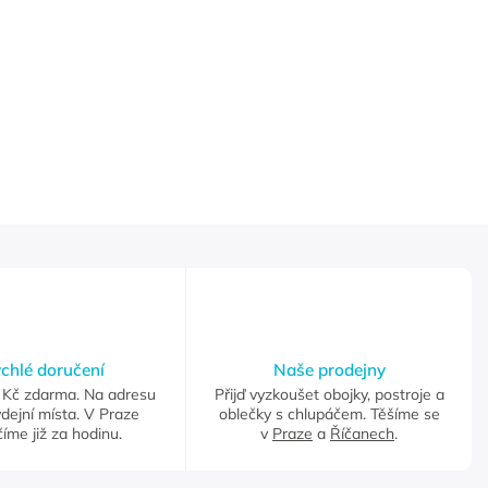
chlé doručení
Naše prodejny
Kč zdarma. Na adresu
Přijď vyzkoušet obojky, postroje a
dejní místa. V Praze
oblečky s chlupáčem. Těšíme se
íme již za hodinu.
v
Praze
a
Říčanech
.