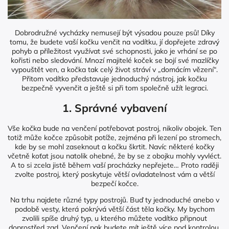
Dobrodružné vycházky nemusejí být výsadou pouze psů! Díky
tomu, že budete vaší kočku venčit na vodítku, jí dopřejete zdravý
pohyb a příležitost využívat své schopnosti, jako je vrhání se po
kořisti nebo sledování. Mnozí majitelé koček se bojí své mazlíčky
vypouštět ven, a kočka tak celý život stráví v „domácím vězení“.
Přitom vodítko představuje jednoduchý nástroj, jak kočku
bezpečně vyvenčit a ještě si při tom společně užít legraci.
1. Správné vybavení
Vše kočka bude na venčení potřebovat postroj, nikoliv obojek. Ten
totiž může kočce způsobit potíže, zejména při lezení po stromech,
kde by se mohl zaseknout a kočku škrtit. Navíc některé kočky
včetně koťat jsou natolik ohebné, že by se z obojku mohly vyvléct.
A to si zcela jistě během vaší procházky nepřejete… Proto raději
zvolte postroj, který poskytuje větší ovladatelnost vám a větší
bezpečí kočce.
Na trhu najdete různé typy postrojů. Buď ty jednoduché anebo v
podobě vesty, která pokrývá větší část těla kočky. My bychom
zvolili spíše druhý typ, u kterého můžete vodítko připnout
doprostřed zad. Venčení pak budete mít ještě více pod kontrolou,