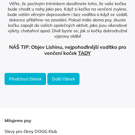
Věřte, že poctivým tréninkem dosáhnete toho, že vaše kočka
bude chodit u nohy jako pes. Když si kočka na venčení zvykne,
bude vaším věrným doprovodem i bez vodítka a když se vzdálí,
dokonce přiběhne na zavolání. Pokud máte doma psy, zkuste
kočku zapojit do vašich společných aktivit, jako jsou víkendové
výlety, chataření apod. Divili byste se, jak si kočky dobrodružné
výpravy oblíbí!
NÁŠ TIP: Objev Lishinu, nejpohodlnější vodítko pro
venčení koček
TADY
Předchozí článek
Další článek
Milujeme psy
Slevy pro členy DOGG Klub