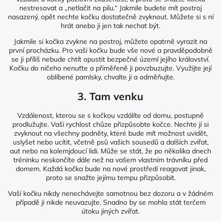
nestresovat a „netlačit na pilu.“ Jakmile budete mít postroj
nasazený, opět nechte kočku dostatečně zvyknout. Můžete si s ní
hrát anebo ji jen tak nechat být.
Jakmile si kočka zvykne na postroj, můžete opatrně vyrazit na
první procházku. Pro vaši kočku bude vše nové a pravděpodobně
se ji příliš nebude chtít opustit bezpečné území jejího království.
Kočku do ničeho nenuťte a přiměřeně ji povzbuzujte. Využijte její
oblíbené pamlsky, chvalte ji a odměňujte.
3. Tam venku
Vzdálenost, kterou se s kočkou vzdálíte od domu, postupně
prodlužujte. Vaši rychlost chůze přizpůsobte kočce. Nechte jí si
zvyknout na všechny podněty, které bude mít možnost uvidět,
uslyšet nebo ucítit, včetně psů vašich sousedů a dalších zvířat,
aut nebo na kolemjdoucí lidi. Může se stát, že po několika dnech
tréninku neskončíte dále než na vašem vlastním trávníku před
domem. Každá kočka bude na nové prostředí reagovat jinak,
proto se snažte jejímu tempu přizpůsobit.
Vaší kočku nikdy nenechávejte samotnou bez dozoru a v žádném
případě ji nikde neuvazujte. Snadno by se mohla stát terčem
útoku jiných zvířat.