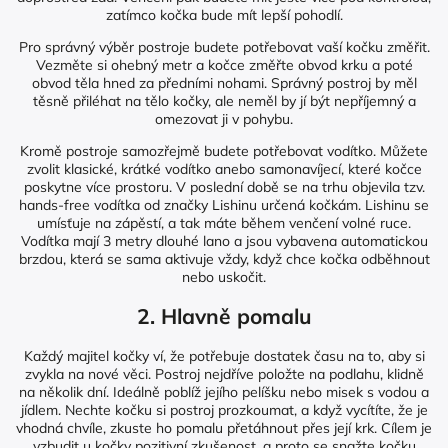
zatímco kočka bude mít lepší pohodlí.
Pro správný výběr postroje budete potřebovat vaší kočku změřit.
Vezměte si ohebný metr a kočce změřte obvod krku a poté
obvod těla hned za předními nohami. Správný postroj by měl
těsně přiléhat na tělo kočky, ale neměl by jí být nepříjemný a
omezovat ji v pohybu.
Kromě postroje samozřejmě budete potřebovat vodítko. Můžete
zvolit klasické, krátké vodítko anebo samonavíjecí, které kočce
poskytne více prostoru. V poslední době se na trhu objevila tzv.
hands-free vodítka od značky Lishinu určená kočkám. Lishinu se
umísťuje na zápěstí, a tak máte během venčení volné ruce.
Vodítka mají 3 metry dlouhé lano a jsou vybavena automatickou
brzdou, která se sama aktivuje vždy, když chce kočka odběhnout
nebo uskočit.
2. Hlavně pomalu
Každý majitel kočky ví, že potřebuje dostatek času na to, aby si
zvykla na nové věci. Postroj nejdříve položte na podlahu, klidně
na několik dní. Ideálně poblíž jejího pelíšku nebo misek s vodou a
jídlem. Nechte kočku si postroj prozkoumat, a když vycítíte, že je
vhodná chvíle, zkuste ho pomalu přetáhnout přes její krk. Cílem je
vzbudit u kočky pozitivní zkušenost, a proto se snažte kočku