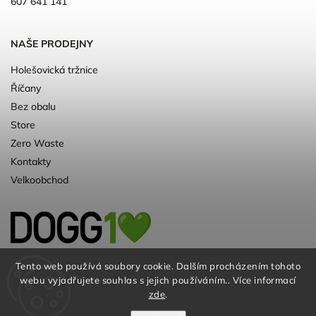
607 641 141
NAŠE PRODEJNY
Holešovická tržnice
Říčany
Bez obalu
Store
Zero Waste
Kontakty
Velkoobchod
Kvalitní a ♻️eko chovatelské potřeby pro
Tento web používá soubory cookie. Dalším procházením tohoto
webu vyjadřujete souhlas s jejich používáním.. Více informací
psy. Už 10 let
zde
.